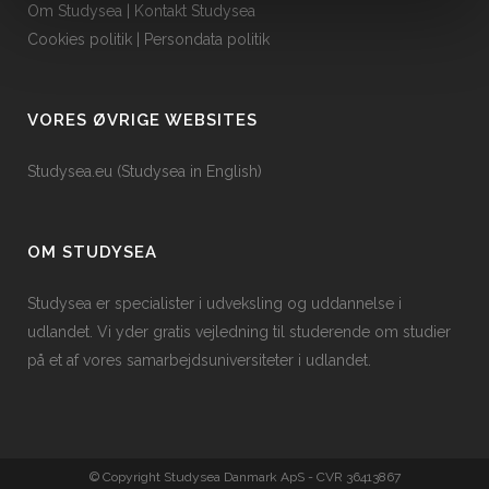
Om Studysea
|
Kontakt Studysea
Cookies politik
|
Persondata politik
VORES ØVRIGE WEBSITES
Studysea.eu (Studysea in English)
OM STUDYSEA
Studysea er specialister i udveksling og uddannelse i
udlandet. Vi yder gratis vejledning til studerende om studier
på et af vores samarbejdsuniversiteter i udlandet.
© Copyright Studysea Danmark ApS - CVR 36413867