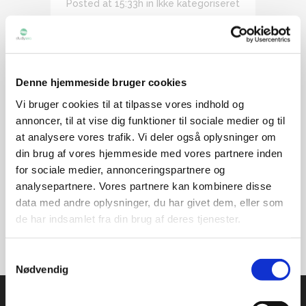
Posted at 15:33h
in
Ikke kategoriseret
Share
Vil du i praktik i Vietnam kan du spare
penge ved at søge tidligt! Vi giver en
Denne hjemmeside bruger cookies
"early bird" rabat på 500 kroner på
Vi bruger cookies til at tilpasse vores indhold og
vores Ho Chi Minh City Praktikpakke til
annoncer, til at vise dig funktioner til sociale medier og til
alle som søger mindst 6 måneder før
at analysere vores trafik. Vi deler også oplysninger om
planlagt praktikstart. Ved at søge tidligt
din brug af vores hjemmeside med vores partnere inden
hjælper du...
for sociale medier, annonceringspartnere og
analysepartnere. Vores partnere kan kombinere disse
READ MORE
data med andre oplysninger, du har givet dem, eller som
de har indsamlet fra din brug af deres tjenester.
Samtykkevalg
Nødvendig