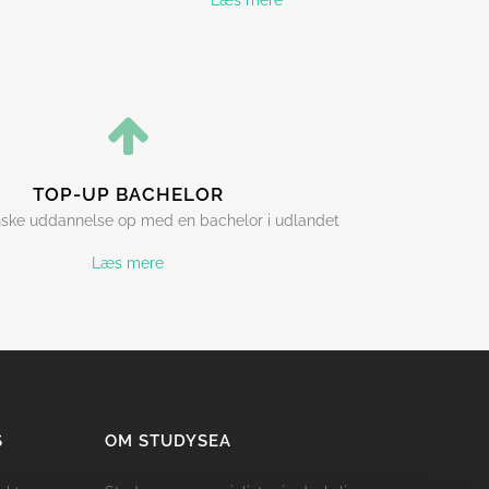
Læs mere
TOP-UP BACHELOR
nske uddannelse op med en bachelor i udlandet
Læs mere
S
OM STUDYSEA