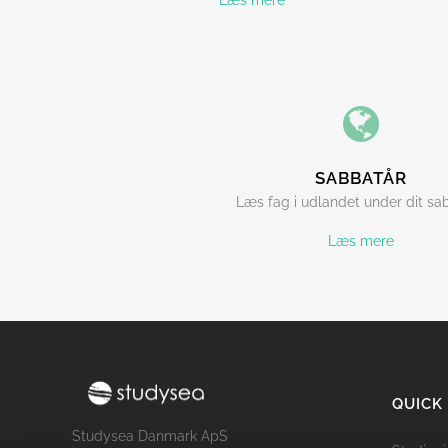
Læs mere
SABBATÅR
Læs fag i udlandet under dit sa
Læs mere
QUICK
Studysea Danmark ApS