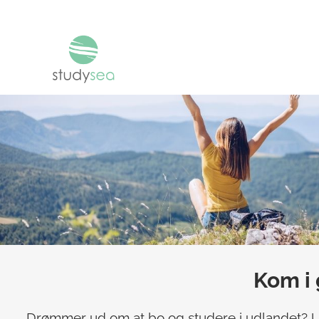
Kom i 
Drømmer ud om at bo og studere i udlandet? Uan