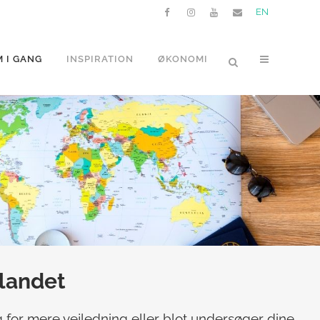
EN
 I GANG
INSPIRATION
ØKONOMI
dlandet
 for mere vejledning eller blot undersøger dine