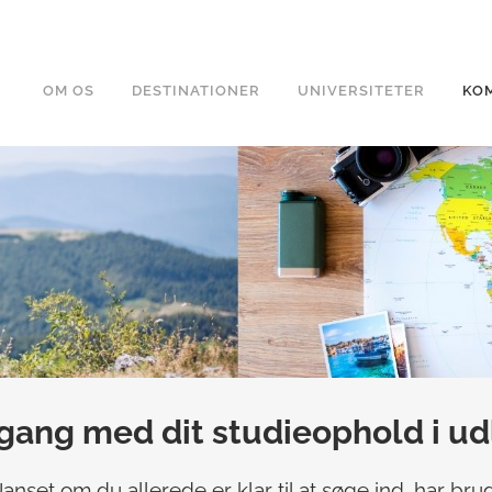
OM OS
DESTINATIONER
UNIVERSITETER
KOM
gang med dit studieophold i u
set om du allerede er klar til at søge ind, har brug