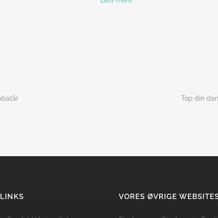
Læs mere
bbatår
Top din da
 LINKS
VORES ØVRIGE WEBSITE