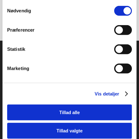
Samtykkevalg
READ MORE
Nødvendig
Præferencer
Statistik
Marketing
Studysea Danmark ApS
Promenadebyen 34
5000 Odense C
Vis detaljer
Email: info@studysea.dk
Tlf.: (+45) 69 13 70 23
Tillad alle
CVR: 36413867
Tillad valgte