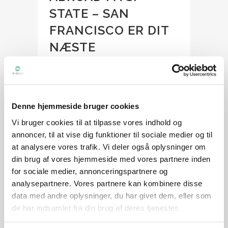
STATE – SAN
FRANCISCO ER DIT
NÆSTE
STUDIEEVENTYR!
Posted at 09:23h
in
Artikler
,
Sabbatår
,
Udveksling
Share
Denne hjemmeside bruger cookies
Tænker du på ikoniske sporvogne,
Vi bruger cookies til at tilpasse vores indhold og
stejle gader og udsigten til Golden
annoncer, til at vise dig funktioner til sociale medier og til
Gate Bridge, når du drømmer om dit
at analysere vores trafik. Vi deler også oplysninger om
næste study abroad eventyr? Så kan
din brug af vores hjemmeside med vores partnere inden
det være at San Francisco State
for sociale medier, annonceringspartnere og
University (SF State) skal danne
analysepartnere. Vores partnere kan kombinere disse
rammen om dine udlandsstudier. San
data med andre oplysninger, du har givet dem, eller som
Francisco er mere end bare...
de har indsamlet fra din brug af deres tjenester.