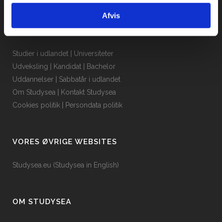
Afvis
QUICK LINKS
Studier i udlandet
|
Universiteter
Udveksling
|
Kandidat
|
Bachelor
Uddannelser
|
Sabbatår i udlandet
Om Studysea
|
Kontakt Studysea
Cookies politik
|
Persondata politik
VORES ØVRIGE WEBSITES
Studysea.eu (Studysea in English)
OM STUDYSEA