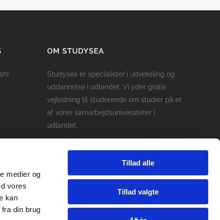
S
OM STUDYSEA
sh)
Studysea er specialister i udveksling og
uddannelse i udlandet. Vi yder gratis
vejledning til studerende om studier på et
af vores samarbejdsuniversiteter i
udlandet.
Tillad alle
ale medier og
ed vores
Tillad valgte
re kan
fra din brug