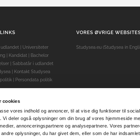
 LINKS
VORES ØVRIGE WEBSITE
i udlandet
|
Universiteter
Studysea.eu (Studysea in Engli
ing
|
Kandidat
|
Bachelor
lser
|
Sabbatår i udlandet
dysea
|
Kontakt Studysea
politik
|
Persondata politik
 cookies
passe vores indhold og annoncer, til at vise dig funktioner til soci
fik. Vi deler også oplysninger om din brug af vores hjemmeside m
 medier, annonceringspartnere og analysepartnere. Vores partne
© Copyright Studysea Danmark ApS - CVR 36413867
ndre oplysninger, du har givet dem, eller som de har indsamlet 