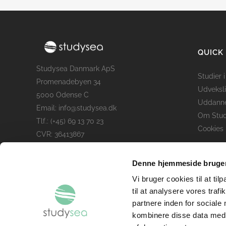
QUICK
Studysea Danmark ApS
Studier 
Promenadebyen 34
Udveksl
5000 Odense C
Uddanne
Email: info@studysea.dk
Om Stu
Tlf.: (+45) 69 13 70 23
Cookies 
CVR: 36413867
Denne hjemmeside bruger
Vi bruger cookies til at til
til at analysere vores tra
partnere inden for sociale
kombinere disse data med a