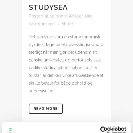
STUDYSEA
Posted at 10:00h
in
Artikler
,
Ikke
kategoriseret
Share
Det kan virke som en stor økonomisk
byrde at tage på et udvekslingsophold,
særligt når man gør det udenom sit
danske universitet, og derfor selv skal
dække studieafgiften (tuition fees). Vi
forstår, at det kan virke afskrækkende at
skulle betale for både ophold og
undervisning....
READ MORE