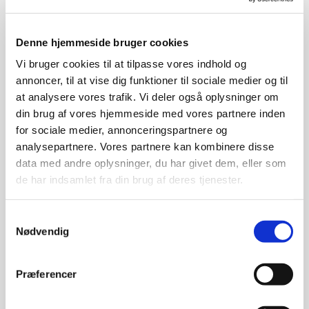
Denne hjemmeside bruger cookies
Vi bruger cookies til at tilpasse vores indhold og
annoncer, til at vise dig funktioner til sociale medier og til
at analysere vores trafik. Vi deler også oplysninger om
din brug af vores hjemmeside med vores partnere inden
for sociale medier, annonceringspartnere og
analysepartnere. Vores partnere kan kombinere disse
07 OKT
STUDYSEA
data med andre oplysninger, du har givet dem, eller som
de har indsamlet fra din brug af deres tjenester.
KÅRES TIL BØRSEN
GAZELLE
Samtykkevalg
Posted at 10:59h
in
Artikler
Share
Nødvendig
Vi er ved Studysea stolte og ydmyge
Præferencer
over for første gang i vores historie, at
have opnået en Børsen Gazelle pris.