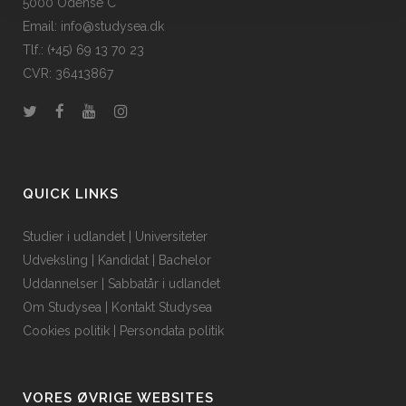
5000 Odense C
Email: info@studysea.dk
Tlf.: (+45) 69 13 70 23
CVR: 36413867
QUICK LINKS
Studier i udlandet
|
Universiteter
Udveksling
|
Kandidat
|
Bachelor
Uddannelser
|
Sabbatår i udlandet
Om Studysea
|
Kontakt Studysea
Cookies politik
|
Persondata politik
VORES ØVRIGE WEBSITES