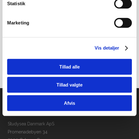
Børsen Gazelle-prisen er en af de
Statistik
mest prestigefyldte anerkendelser i
dansk erhvervsliv og tildeles kun 0,9
Marketing
pct. af landets virksomheder. I 2024 er
Studysea stolt...
Vis detaljer
READ MORE
Tillad alle
Tillad valgte
Afvis
Studysea Danmark ApS
Promenadebyen 34