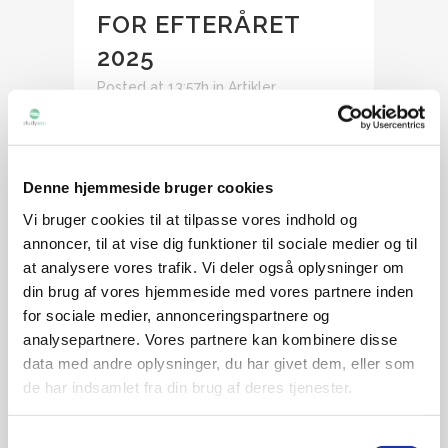
FOR EFTERÅRET
2025
Posted at 13:57h
in
Artikler
,
Udveksling
Share
Går du efter det bedste af det bedste,
vil du booste dit CV og opleve
Denne hjemmeside bruger cookies
amerikansk studieliv på et
Vi bruger cookies til at tilpasse vores indhold og
eliteuniversitet? University of California
annoncer, til at vise dig funktioner til sociale medier og til
Berkeley har i mange år været
at analysere vores trafik. Vi deler også oplysninger om
betragtet som verdens bedste
din brug af vores hjemmeside med vores partnere inden
offentlige universitet. Det er et ”Public
for sociale medier, annonceringspartnere og
analysepartnere. Vores partnere kan kombinere disse
Ivy” universitet, beliggende ved San
data med andre oplysninger, du har givet dem, eller som
Francisco og...
de har indsamlet fra din brug af deres tjenester.
READ MORE
Samtykkevalg