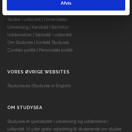
Afvis
QUICK LINKS
Studier i udlandet
|
Universiteter
Udveksling
|
Kandidat
|
Bachelor
Uddannelser
|
Sabbatår i udlandet
Om Studysea
|
Kontakt Studysea
Cookies politik
|
Persondata politik
VORES ØVRIGE WEBSITES
Studysea.eu (Studysea in English)
OM STUDYSEA
Studysea er specialister i udveksling og uddannelse i
udlandet. Vi yder gratis vejledning til studerende om studier