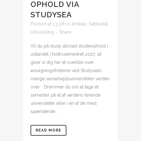
OPHOLD VIA
STUDYSEA
Posted at 13:37h
in
Artikler
,
Sabbatår
,
Udveksling
Share
Vil du på study abroad studieophold i
udlandet i forårssemestret 2027, så
giver vi dig her et overblik over
ansøgningsfristerne ved Studysea’s
mange samarbejdsuniversiteter verden
over. Drømmer du om at tage et
semester på et af verdens førende
universiteter eller i en af de mest
spændende...
READ MORE