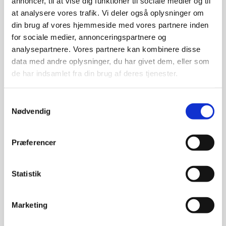
annoncer, til at vise dig funktioner til sociale medier og til
at analysere vores trafik. Vi deler også oplysninger om
din brug af vores hjemmeside med vores partnere inden
for sociale medier, annonceringspartnere og
analysepartnere. Vores partnere kan kombinere disse
data med andre oplysninger, du har givet dem, eller som
23 JUN
HER ER
de har indsamlet fra din brug af deres tjenester.
VORES MEST
Samtykkevalg
UNDERVURDEREDE
Nødvendig
STUDY ABROAD-
DESTINATIONER
Præferencer
Posted at 14:27h
in
Artikler
,
Sabbatår
,
Udveksling
Share
Statistik
Når man overvejer at læse i udlandet,
Marketing
falder tankerne ofte på storbyer som
Sydney, London eller New York. Men