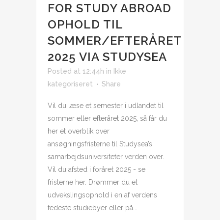
FOR STUDY ABROAD
OPHOLD TIL
SOMMER/EFTERÅRET
2025 VIA STUDYSEA
Posted at 12:44h
in
Ikke
kategoriseret
Share
Vil du læse et semester i udlandet til
sommer eller efteråret 2025, så får du
her et overblik over
ansøgningsfristerne til Studysea’s
samarbejdsuniversiteter verden over.
Vil du afsted i foråret 2025 - se
fristerne her. Drømmer du et
udvekslingsophold i en af verdens
fedeste studiebyer eller på...