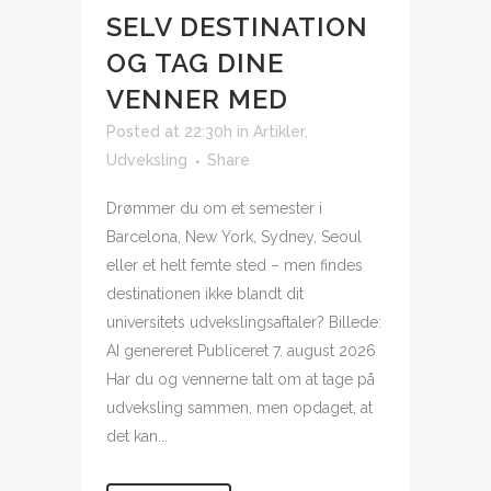
SELV DESTINATION
OG TAG DINE
VENNER MED
Posted at 22:30h
in
Artikler
,
Udveksling
Share
Drømmer du om et semester i
Barcelona, New York, Sydney, Seoul
eller et helt femte sted – men findes
destinationen ikke blandt dit
universitets udvekslingsaftaler? Billede:
AI genereret Publiceret 7. august 2026
Har du og vennerne talt om at tage på
udveksling sammen, men opdaget, at
det kan...