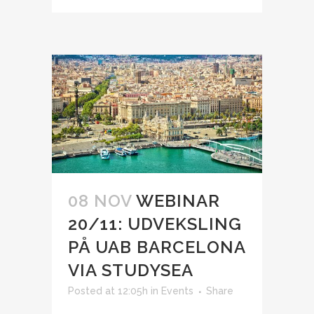
08 NOV
WEBINAR
20/11: UDVEKSLING
PÅ UAB BARCELONA
VIA STUDYSEA
Posted at 12:05h
in
Events
Share