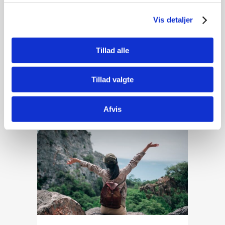
verden er fuld af unikke studieperler,
som mange overser, og det er netop
Vis detaljer
her, nogle af de største oplevelser
venter. I denne artikel får du fire...
Tillad alle
READ MORE
Tillad valgte
Afvis