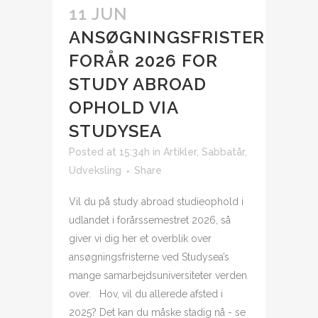
11 JUN
ANSØGNINGSFRISTER
FORÅR 2026 FOR
STUDY ABROAD
OPHOLD VIA
STUDYSEA
Posted at 15:34h
in
Artikler
,
Sabbatår
,
Udveksling
Share
Vil du på study abroad studieophold i
udlandet i forårssemestret 2026, så
giver vi dig her et overblik over
ansøgningsfristerne ved Studysea’s
mange samarbejdsuniversiteter verden
over. Hov, vil du allerede afsted i
2025? Det kan du måske stadig nå - se