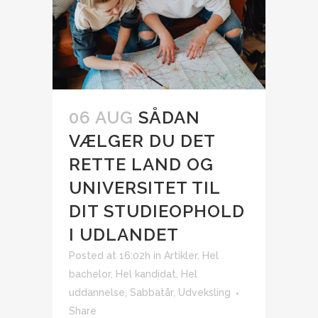
06 AUG
SÅDAN
VÆLGER DU DET
RETTE LAND OG
UNIVERSITET TIL
DIT STUDIEOPHOLD
I UDLANDET
Posted at 16:02h
in
Artikler
,
Hel
bachelor
,
Hel kandidat
,
Hel
uddannelse
,
Sabbatår
,
Udveksling
Share