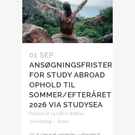
01 SEP
ANSØGNINGSFRISTER
FOR STUDY ABROAD
OPHOLD TIL
SOMMER/EFTERÅRET
2026 VIA STUDYSEA
Posted at 14:22h
in
Artikler
,
Udveksling
Share
Vil du læse et semester i udlandet til