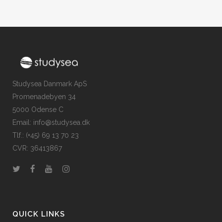
Studysea Danmark ApS
Promenadebyen 34
5000 Odense C
Email: info@studysea.dk
Tlf.: (+45) 69 13 70 23
CVR: 36413867
QUICK LINKS