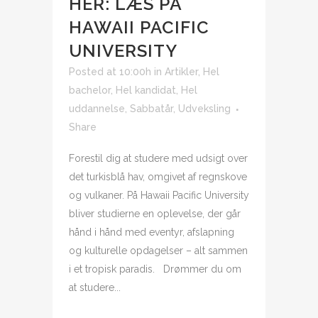
HER: LÆS PÅ
HAWAII PACIFIC
UNIVERSITY
Posted at 10:00h
in
Artikler
,
Hel
bachelor
,
Hel kandidat
,
Hel
uddannelse
,
Sabbatår
,
Udveksling
Share
Forestil dig at studere med udsigt over
det turkisblå hav, omgivet af regnskove
og vulkaner. På Hawaii Pacific University
bliver studierne en oplevelse, der går
hånd i hånd med eventyr, afslapning
og kulturelle opdagelser – alt sammen
i et tropisk paradis. Drømmer du om
at studere...