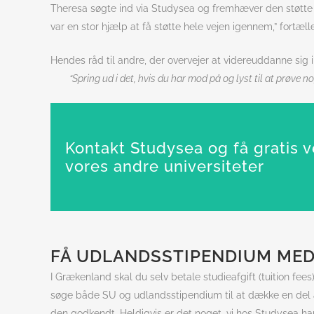
Theresa søgte ind via Studysea og fremhæver den støtte og
var en stor hjælp at få støtte hele vejen igennem,” fortæll
Hendes råd til andre, der overvejer at videreuddanne sig 
“Spring ud i det, hvis du har mod på og lyst til at prøve nog
Kontakt Studysea og få gratis v
vores andre universiteter
FÅ UDLANDSSTIPENDIUM MED 
I Grækenland skal du selv betale studieafgift (tuition fee
søge både SU og udlandsstipendium til at dække en del af
den godkendt. Heldigvis er det noget, vi hos Studysea har