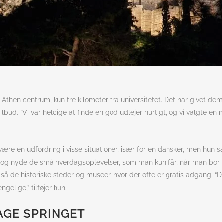
then centrum, kun tre kilometer fra universitetet. Det har givet dem 
bud. “Vi var heldige at finde en god udlejer hurtigt, og vi valgte en mø
re en udfordring i visse situationer, især for en dansker, men hun sæ
 og nyde de små hverdagsoplevelser, som man kun får, når man bor i 
 de historiske steder og museer, hvor der ofte er gratis adgang. “Det
gelige,” tilføjer hun.
AGE SPRINGET