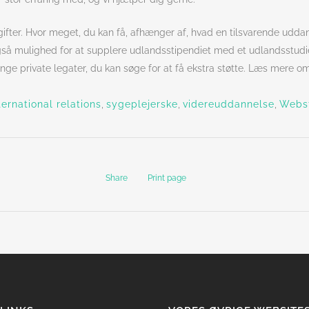
gifter. Hvor meget, du kan få, afhænger af, hvad en tilsvarende uddan
 også mulighed for at supplere udlandsstipendiet med et udlandsstudi
nge private legater, du kan søge for at få ekstra støtte. Læs mere 
ternational relations
,
sygeplejerske
,
videreuddannelse
,
Webst
Share
Print page