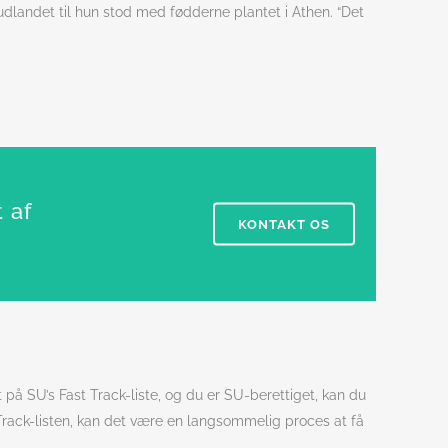
udlandet til hun stod med fødderne plantet i Athen. “Det
 af
KONTAKT OS
 på SU’s Fast Track-liste, og du er SU-berettiget, kan du
Track-listen, kan det være en langsommelig proces at få