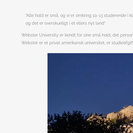
“Alle hold er små, og vi er omkring 10-13 studerende i 
og det er overskueligt i et ellers nyt land”
Webster University er kendt for sine små hold, det pers
Webster er et privat amerikansk universitet, er studieafgif