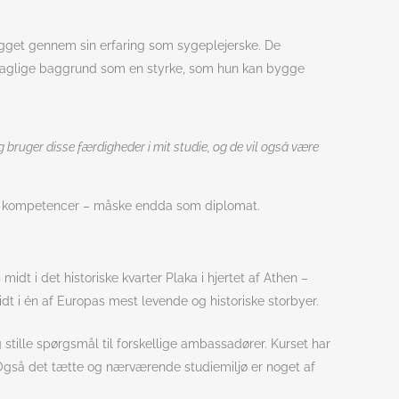
gget gennem sin erfaring som sygeplejerske. De
edsfaglige baggrund som en styrke, som hun kan bygge
bruger disse færdigheder i mit studie, og de vil også være
nye kompetencer – måske endda som diplomat.
dt i det historiske kvarter Plaka i hjertet af Athen –
dt i én af Europas mest levende og historiske storbyer.
tille spørgsmål til forskellige ambassadører. Kurset har
el. Også det tætte og nærværende studiemiljø er noget af