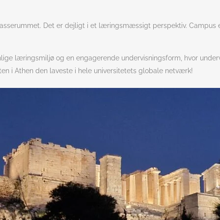
klasserummet. Det er dejligt i et læringsmæssigt perspektiv. Campus er
onlige læringsmiljø og en engagerende undervisningsform, hvor und
ten i Athen den laveste i hele universitetets globale netværk!