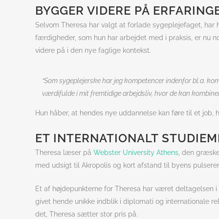
BYGGER VIDERE PÅ ERFARING
Selvom Theresa har valgt at forlade sygeplejefaget, ha
færdigheder, som hun har arbejdet med i praksis, er nu n
videre på i den nye faglige kontekst.
“Som sygeplejerske har jeg kompetencer indenfor bl.a. kom
værdifulde i mit fremtidige arbejdsliv, hvor de kan kombin
Hun håber, at hendes nye uddannelse kan føre til et jo
ET INTERNATIONALT STUDIE
Theresa læser på
Webster University Athens
, den græske
med udsigt til Akropolis og kort afstand til byens pulser
Et af højdepunkterne for Theresa har været deltagelsen i
givet hende unikke indblik i diplomati og internationale re
det, Theresa sætter stor pris på.