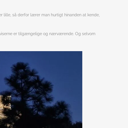
 lille, så derfor lærer man hurtigt hinanden at kende,
erviserne er tilgængelige og nærværende. Og selvom