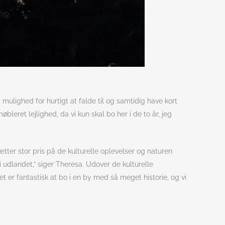
mulighed for hurtigt at falde til og samtidig have kort
bleret lejlighed, da vi kun skal bo her i de to år, jeg
tter stor pris på de kulturelle oplevelser og naturen
udlandet,” siger Theresa. Udover de kulturelle
 er fantastisk at bo i en by med så meget historie, og vi