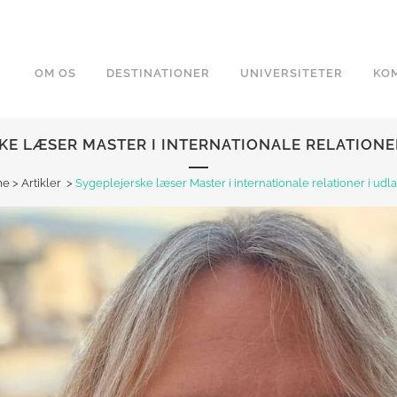
OM OS
DESTINATIONER
UNIVERSITETER
KOM
KE LÆSER MASTER I INTERNATIONALE RELATIONE
me
>
Artikler
>
Sygeplejerske læser Master i internationale relationer i udl