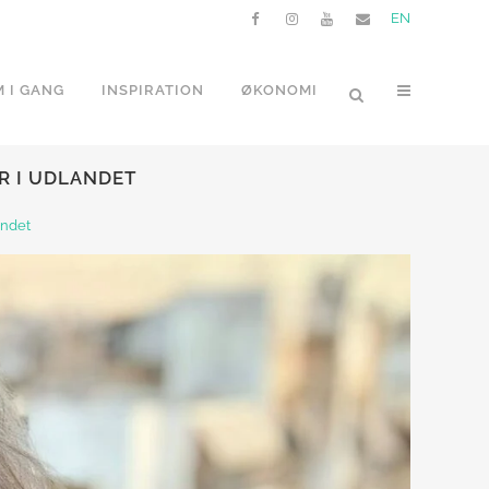
EN
 I GANG
INSPIRATION
ØKONOMI
R I UDLANDET
andet