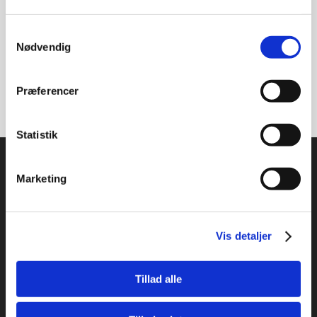
rabat, scholarship, stipendium, Sydney
Samtykkevalg
Nødvendig
Præferencer
Statistik
Marketing
Studysea Danmark ApS
Vis detaljer
Promenadebyen 34
5000 Odense C
Email: info@studysea.dk
Tillad alle
Tlf.: (+45) 69 13 70 23
CVR: 36413867