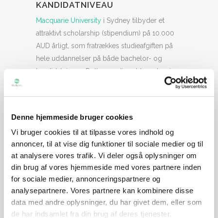
KANDIDATNIVEAU
Macquarie University
i Sydney tilbyder et
attraktivt scholarship (stipendium) på 10.000
AUD årligt, som fratrækkes studieafgiften på
hele uddannelser på både bachelor- og
kandidatniveau. Dette gør din uddannelse, i en
af verdens bedste studiebyer, mere
overkommelig.
Denne hjemmeside bruger cookies
UNIVERSITET
Vi bruger cookies til at tilpasse vores indhold og
Macquarie University
annoncer, til at vise dig funktioner til sociale medier og til
at analysere vores trafik. Vi deler også oplysninger om
CATEGORY
din brug af vores hjemmeside med vores partnere inden
Hel uddannelse
for sociale medier, annonceringspartnere og
TAGS
analysepartnere. Vores partnere kan kombinere disse
australien, deal, hel bachelor, hel kandidat, hel
data med andre oplysninger, du har givet dem, eller som
uddannelse, legat, Macquarie University, MQ,
de har indsamlet fra din brug af deres tjenester.