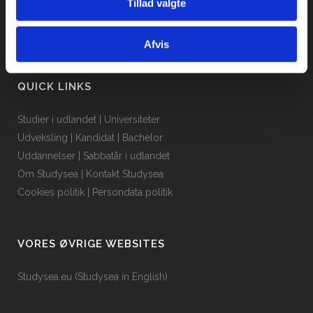
Tillad valgte
Afvis
QUICK LINKS
Studier i udlandet
|
Universiteter
Udveksling
|
Kandidat
|
Bachelor
Uddannelser
|
Sabbatår i udlandet
Om Studysea
|
Kontakt Studysea
Cookies politik
|
Persondata politik
VORES ØVRIGE WEBSITES
Studysea.eu (Studysea in English)