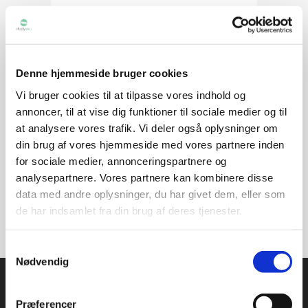
Tag på study abroad ophold i
Singapore. Oplev den fascinerende
asiatiske metropol og østat imens du
studerer på Curtin University i
Denne hjemmeside bruger cookies
Singapore. Du kan starte tre gange om
Vi bruger cookies til at tilpasse vores indhold og
året og Studysea kan gratis hjælpe dig
annoncer, til at vise dig funktioner til sociale medier og til
med ansøgningen. Er du til storby,
at analysere vores trafik. Vi deler også oplysninger om
shopping, glamour, tropisk klima og...
din brug af vores hjemmeside med vores partnere inden
for sociale medier, annonceringspartnere og
analysepartnere. Vores partnere kan kombinere disse
READ MORE
data med andre oplysninger, du har givet dem, eller som
de har indsamlet fra din brug af deres tjenester.
Samtykkevalg
Nødvendig
Præferencer