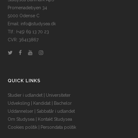
Promenadebyen 34
5000 Odense C
Email: info@studysea.dk
Tlf.: (+45) 69 13 70 23
CVR: 36413867
QUICK LINKS
Studier i udlandet
|
Universiteter
Udveksling
|
Kandidat
|
Bachelor
Uddannelser
|
Sabbatår i udlandet
Om Studysea
|
Kontakt Studysea
Cookies politik
|
Persondata politik