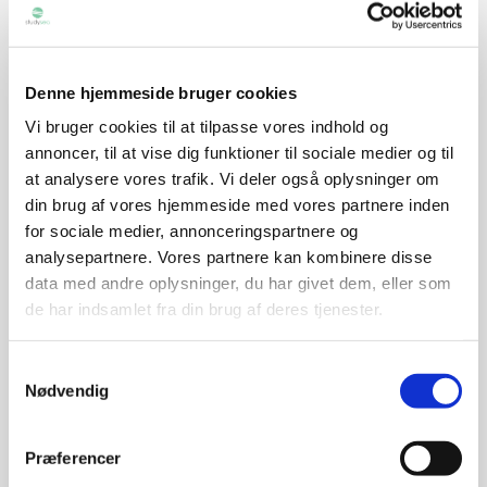
STUDYSEA OG PSB
Posted at 14:26h
in
Artikler
,
Udveksling
Share
Denne hjemmeside bruger cookies
Vi bruger cookies til at tilpasse vores indhold og
Charmerende fortovscaféer, et glas
annoncer, til at vise dig funktioner til sociale medier og til
rosévin i sommervarmen med
at analysere vores trafik. Vi deler også oplysninger om
Eiffeltårnet i baggrunden som kigger
din brug af vores hjemmeside med vores partnere inden
frem henover storbyens hustage og
for sociale medier, annonceringspartnere og
danner det perfekte backdrop. Måske
analysepartnere. Vores partnere kan kombinere disse
lyder det som en drøm eller en god
data med andre oplysninger, du har givet dem, eller som
ferie man ikke vil hjem fra. Ikke desto
de har indsamlet fra din brug af deres tjenester.
mindre, kan det blive til virkelighed...
Samtykkevalg
Nødvendig
READ MORE
Præferencer