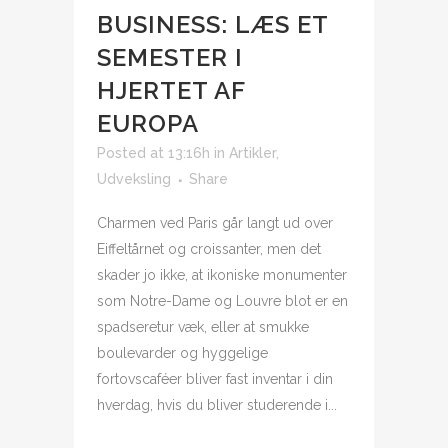
BUSINESS: LÆS ET
SEMESTER I
HJERTET AF
EUROPA
Posted at 13:16h
in
Artikler
,
Udveksling
Share
Charmen ved Paris går langt ud over
Eiffeltårnet og croissanter, men det
skader jo ikke, at ikoniske monumenter
som Notre-Dame og Louvre blot er en
spadseretur væk, eller at smukke
boulevarder og hyggelige
fortovscaféer bliver fast inventar i din
hverdag, hvis du bliver studerende i...