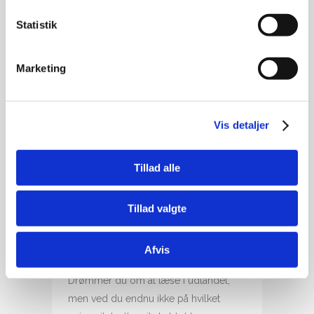
Statistik
Marketing
Vis detaljer
12 FEB
MØD DIT
Tillad alle
KOMMENDE
UNIVERSITET
Tillad valgte
Posted at 11:47h
in
Ikke kategoriseret
Afvis
Share
Drømmer du om at læse i udlandet,
men ved du endnu ikke på hvilket