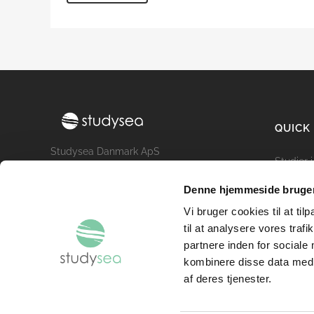
QUICK
Studysea Danmark ApS
Studier 
Promenadebyen 34
Udveksl
5000 Odense C
Denne hjemmeside bruger
Uddanne
Email: info@studysea.dk
Vi bruger cookies til at til
Om Stu
Tlf.: (+45) 69 13 70 23
til at analysere vores tra
Cookies 
CVR: 36413867
partnere inden for sociale
kombinere disse data med a
af deres tjenester.