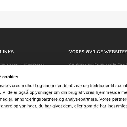
 LINKS
VORES ØVRIGE WEBSITE
i udlandet
|
Universiteter
Studysea.eu (Studysea in Engli
ing
|
Kandidat
|
Bachelor
 cookies
lser
|
Sabbatår i udlandet
passe vores indhold og annoncer, til at vise dig funktioner til soci
dysea
|
Kontakt Studysea
fik. Vi deler også oplysninger om din brug af vores hjemmeside m
politik
|
Persondata politik
 medier, annonceringspartnere og analysepartnere. Vores partne
ndre oplysninger, du har givet dem, eller som de har indsamlet 