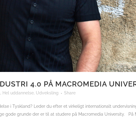
NDUSTRI 4.0 PÅ MACROMEDIA UNIVE
t
,
Hel uddannelse
,
Udveksling
Share
lse i Tyskland? Leder du efter et virkeligt internationalt undervisni
nge gode grunde der er til at studere på Macromedia University. På