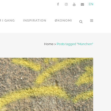
EN
 I GANG
INSPIRATION
ØKONOMI
Home
>
Posts tagged "München"