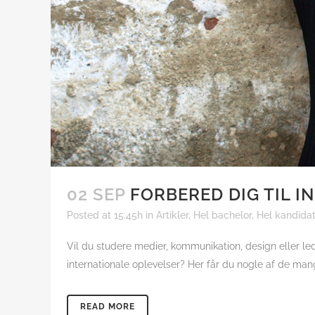
02 SEP
FORBERED DIG TIL I
Posted at 15:45h
in
Artikler
,
Hel bachelor
,
Hel kandida
Vil du studere medier, kommunikation, design eller lede
internationale oplevelser? Her får du nogle af de ma
READ MORE