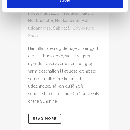
Afvis
AUSTRALIEN
Posted at 12:21h
in
Artikler
,
GRDG
,
Hel bachelor
,
Hel kandidat
,
Hel
uddannelse
,
Sabbatår
,
Udveksling
Share
Har inflationen og de høje priser gjort
dig til tilbudsjæger, så har vi gode
nyheder. Overvejer du en solrig og
varm destination til at læse dit næste
semester eller måske en hel
uddannelse, så kan du få 20%
scholarship (stipendium) på University
of the Sunshine...
READ MORE