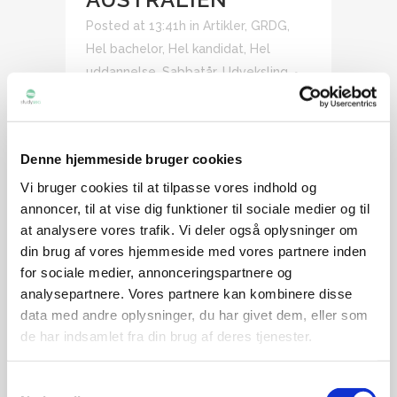
Posted at 13:41h
in
Artikler
,
GRDG
,
Hel bachelor
,
Hel kandidat
,
Hel
uddannelse
,
Sabbatår
,
Udveksling
Share
Har inflationen og de høje priser gjort
dig til tilbudsjæger, så har vi gode
Denne hjemmeside bruger cookies
nyheder. Overvejer du en solrig og
Vi bruger cookies til at tilpasse vores indhold og
varm destination til at læse dit næste
annoncer, til at vise dig funktioner til sociale medier og til
semester eller måske en hel
at analysere vores trafik. Vi deler også oplysninger om
uddannelse, så kan du få 20%
din brug af vores hjemmeside med vores partnere inden
for sociale medier, annonceringspartnere og
scholarship (stipendium) på University
analysepartnere. Vores partnere kan kombinere disse
of the Sunshine...
data med andre oplysninger, du har givet dem, eller som
de har indsamlet fra din brug af deres tjenester.
READ MORE
Samtykkevalg