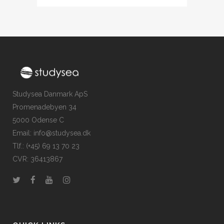
Studysea Danmark ApS
Promenadebyen 34
5000 Odense C
Email: info@studysea.dk
Tlf.: (+45) 69 13 70 23
CVR: 36413867