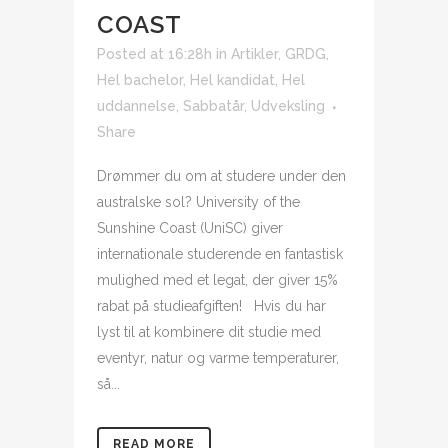
COAST
Posted at 16:28h
in
Artikler
,
GRDG
,
Hel bachelor
,
Hel kandidat
,
Hel
uddannelse
,
Sabbatår
,
Udveksling
Share
Drømmer du om at studere under den
australske sol? University of the
Sunshine Coast (UniSC) giver
internationale studerende en fantastisk
mulighed med et legat, der giver 15%
rabat på studieafgiften! Hvis du har
lyst til at kombinere dit studie med
eventyr, natur og varme temperaturer,
så...
READ MORE