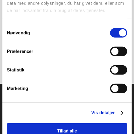
udvekslingsoplevelse, er Sydkorea et
data med andre oplysninger, du har givet dem, eller som
land rig på kulturarv, moderne
de har indsamlet fra din brug af deres tjenester.
teknologi og enestående
uddannelsesmuligheder. Hvis du
Samtykkevalg
overvejer...
Nødvendig
READ MORE
Præferencer
Statistik
Marketing
Vis detaljer
Studysea Danmark ApS
Promenadebyen 34
Tillad alle
5000 Odense C