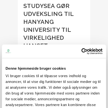
STUDYSEA GØR
UDVEKSLING TIL
HANYANG
UNIVERSITY TIL
VIRKELIGHED
UANSET
GENNEMSNIT
Posted at 21:24h
in
Artikler
,
Udveksling
Share
Denne hjemmeside bruger cookies
Vi bruger cookies til at tilpasse vores indhold og
At studere i udlandet er en unik og
annoncer, til at vise dig funktioner til sociale medier og til
berigende oplevelse, der åbner døre
at analysere vores trafik. Vi deler også oplysninger om
til kulturel forståelse og personlig
din brug af vores hjemmeside med vores partnere inden
udvikling. Og når det kommer til at
for sociale medier, annonceringspartnere og
vælge en destination for din
analysepartnere. Vores partnere kan kombinere disse