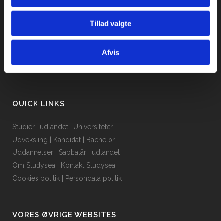
Email: info@studysea.dk
Tillad valgte
Tlf.: (+45) 69 13 70 23
CVR: 36413867
Afvis
QUICK LINKS
Studier i udlandet
|
Universiteter
Udveksling
|
Kandidat
|
Bachelor
Uddannelser
|
Sabbatår i udlandet
Om Studysea
|
Kontakt Studysea
Cookies politik
|
Persondata politik
VORES ØVRIGE WEBSITES