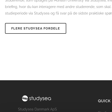
Studerende, som optages på Monash University via Studysea, invi
briefing, hvor du kan interagere med andre studerende, som skal
studieperiode via Studysea og få svar på de sidste praktiske spør
FLERE STUDYSEA FORDELE
QUICK
Studysea Danmark ApS