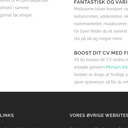
teres til en pre-departure
FANTASTISK OG VAR
 afsted i samme
Melbourne bliver konstant ra
gsmål før afrejse.
kulturscenen, uddannelse, s
nattemarkeder, musikscener, 
for byen finder du et variere
stå på ski og meget mere.
BOOST DIT CV MED F
Vil du booste dit CV endnu me
arbejde gennem
Monash Vol
fordele at drage af frivilli
sjove oplevelser, så får du er
 LINKS
VORES ØVRIGE WEBSITE