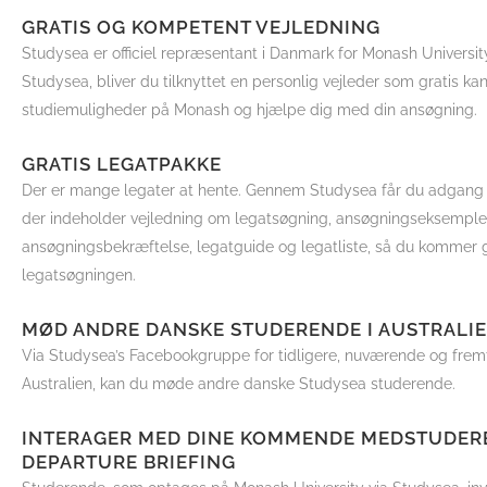
GRATIS OG KOMPETENT VEJLEDNING
Studysea er officiel repræsentant i Danmark for Monash Universi
Studysea, bliver du tilknyttet en personlig vejleder som gratis ka
studiemuligheder på Monash og hjælpe dig med din ansøgning.
GRATIS LEGATPAKKE
Der er mange legater at hente. Gennem Studysea får du adgang ti
der indeholder vejledning om legatsøgning, ansøgningseksemple
ansøgningsbekræftelse, legatguide og legatliste, så du kommer 
legatsøgningen.
MØD ANDRE DANSKE STUDERENDE I AUSTRALI
Via Studysea’s Facebookgruppe for tidligere, nuværende og fremt
Australien, kan du møde andre danske Studysea studerende.
INTERAGER MED DINE KOMMENDE MEDSTUDERE
DEPARTURE BRIEFING