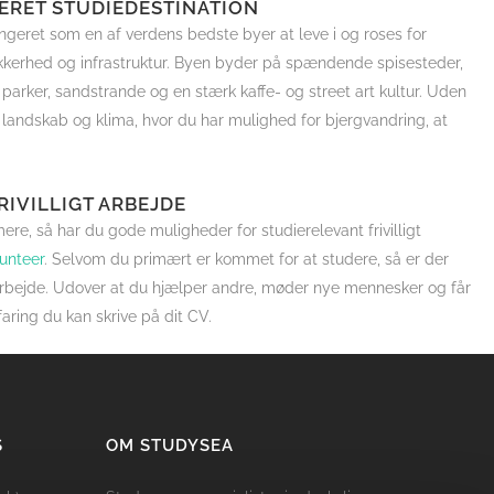
IERET STUDIEDESTINATION
ngeret som en af verdens bedste byer at leve i og roses for
ikkerhed og infrastruktur. Byen byder på spændende spisesteder,
parker, sandstrande og en stærk kaffe- og street art kultur. Uden
t landskab og klima, hvor du har mulighed for bjergvandring, at
RIVILLIGT ARBEJDE
re, så har du gode muligheder for studierelevant frivilligt
unteer
. Selvom du primært er kommet for at studere, så er der
gt arbejde. Udover at du hjælper andre, møder nye mennesker og får
faring du kan skrive på dit CV.
S
OM STUDYSEA