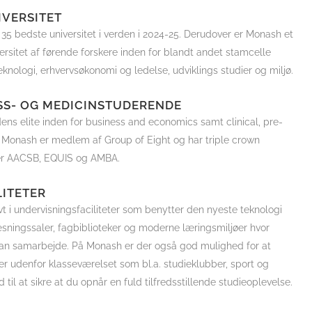
IVERSITET
 35 bedste universitet i verden i 2024-25.
Derudover er Monash et
sitet af førende forskere inden for blandt andet stamcelle
eknologi, erhvervsøkonomi og ledelse, udviklings studier og miljø.
ESS- OG MEDICINSTUDERENDE
ns elite inden for business and economics samt clinical, pre-
. Monash er medlem af Group of Eight og har triple crown
der AACSB, EQUIS og AMBA.
ITETER
t i undervisningsfaciliteter som benytter den nyeste teknologi
sningssaler, fagbiblioteker og moderne læringsmiljøer hvor
an samarbejde. På Monash er der også god mulighed for at
eter udenfor klasseværelset som bl.a. studieklubber, sport og
til at sikre at du opnår en fuld tilfredsstillende studieoplevelse.