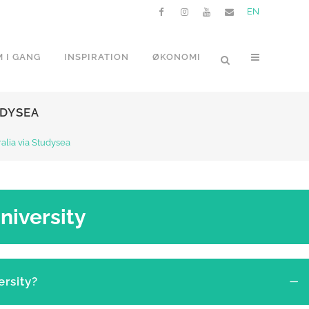
EN
 I GANG
INSPIRATION
ØKONOMI
UDYSEA
alia via Studysea
niversity
rsity?