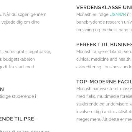
VERDENSKLASSE UN
ty. Når du søger igennem
Monash er ifølge
USNWR
nr.
n vejlede dig om dine
banebrydende research univer
forskning og medicin, nano t
PERFEKT TIL BUSIN
l vores gratis legatpakke,
Monash rangerer blandt verde
r, budgetskabelon,
clinical medicine and health
godt fra start med
akkreditering i business un
TOP-MODERNE FACIL
EN
Monash har investeret massiv
idige studerende i
med f.eks. multimedie forelæ
studerende og undervisere k
involvere dig i andre aktivit
NDE TIL PRE-
meget mere. Alt dette er med 