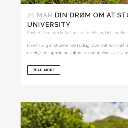
21 MAR
DIN DRØM OM AT STU
UNIVERSITY
Posted at 10:00h
in
Artikler
,
Hel bachelor
,
Hel kandida
Forestil dig at studere med udsigt over det turkisblå 
eventyr, afslapning og kulturelle opdagelser – alt sa
READ MORE