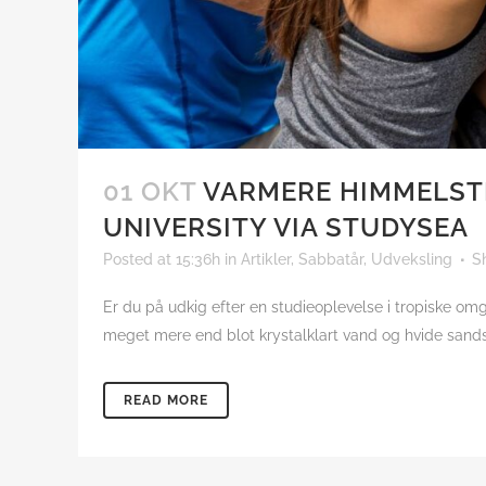
01 OKT
VARMERE HIMMELSTR
UNIVERSITY VIA STUDYSEA
Posted at 15:36h
in
Artikler
,
Sabbatår
,
Udveksling
S
Er du på udkig efter en studieoplevelse i tropiske omg
meget mere end blot krystalklart vand og hvide sandst
READ MORE