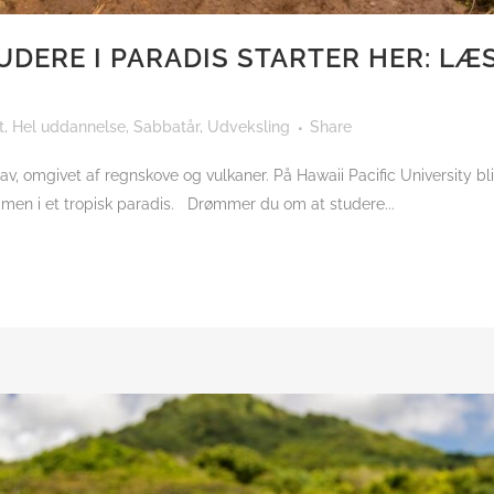
DERE I PARADIS STARTER HER: LÆS
t
,
Hel uddannelse
,
Sabbatår
,
Udveksling
Share
hav, omgivet af regnskove og vulkaner. På Hawaii Pacific University b
mmen i et tropisk paradis. Drømmer du om at studere...