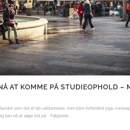
NÅ AT KOMME PÅ STUDIEOPHOLD – 
udlandet som del af din uddannelse, men blev forhindret pga. coronap
ig kan nå at søge ind på. Følgende...