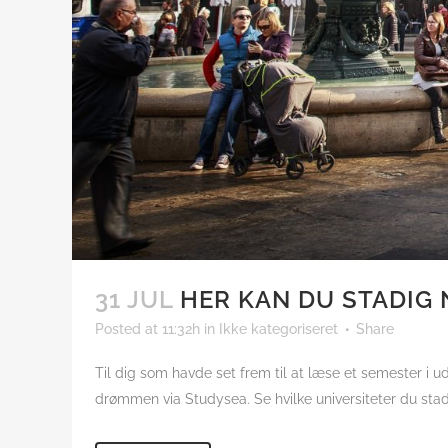
31 JUL
HER KAN DU STADIG 
Posted at 11:32h
in
Ikke kategoriseret
Share
Til dig som havde set frem til at læse et semester i 
drømmen via Studysea. Se hvilke universiteter du stad