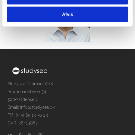
Afvis
Studysea Danmark ApS
Promenadebyen 34
5000 Odense C
Email: info@studysea.dk
Tlf.: (+45) 69 13 70 23
CVR: 36413867