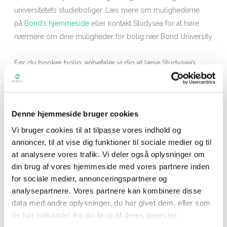
universitetets studieboliger. Læs mere om mulighederne
på
Bond’s hjemmeside
eller kontakt Studysea for at høre
nærmere om dine muligheder for bolig nær Bond University.
Før du booker bolig, anbefaler vi dig at læse Studysea’s
Boligguide igennem, da universitetets studieboliger måske
ikke er det rette valg for dig. Du har ansvaret for at finde bolig,
men studerende som er optaget på Bond via Studysea får bl.a.
Denne hjemmeside bruger cookies
nedenstående fordele:
Vi bruger cookies til at tilpasse vores indhold og
annoncer, til at vise dig funktioner til sociale medier og til
Studysea’s Facebookgruppe: Her kan du både få kontakt til
at analysere vores trafik. Vi deler også oplysninger om
andre studerende som skal afsted samme tid som dig, men
din brug af vores hjemmeside med vores partnere inden
også nuværende og tidligere studerende vi har hjulpet til din
for sociale medier, annonceringspartnere og
destination.
analysepartnere. Vores partnere kan kombinere disse
Pre-departure briefing: Her kan du møde andre som skal til
data med andre oplysninger, du har givet dem, eller som
udlandet at studere via Studysea samt få svar på de sidste ting
de har indsamlet fra din brug af deres tjenester.
før din afrejse.