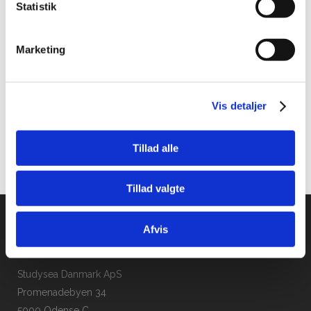
Statistik
Marketing
Hel uddannelse på bachelorniveau
Vis detaljer
Hel uddannelse på kandidatniveau
Tillad alle
Øvrige
Tillad valgte
Afvis
Studysea Danmark ApS
Promenadebyen 34
5000 Odense C