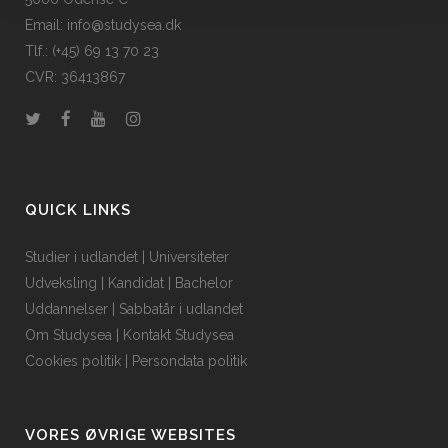
Email: info@studysea.dk
Tlf.: (+45) 69 13 70 23
CVR: 36413867
QUICK LINKS
Studier i udlandet
|
Universiteter
Udveksling
|
Kandidat
|
Bachelor
Uddannelser
|
Sabbatår i udlandet
Om Studysea
|
Kontakt Studysea
Cookies politik
|
Persondata politik
VORES ØVRIGE WEBSITES