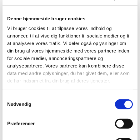
REFUSION AF STUDIEAFGIFT
Denne hjemmeside bruger cookies
Har du betalt studieafgift, men må aflyse dit ophold før
Vi bruger cookies til at tilpasse vores indhold og
studiestart, har du i de fleste tilfælde, inden for en vis
annoncer, til at vise dig funktioner til sociale medier og til
tidsramme, mulighed for at få en del af eller hele din
at analysere vores trafik. Vi deler også oplysninger om
din brug af vores hjemmeside med vores partnere inden
studieafgift refunderet.
Se hvilke regler der gælder for refusion
for sociale medier, annonceringspartnere og
af studieafgift på MMU.
analysepartnere. Vores partnere kan kombinere disse
data med andre oplysninger, du har givet dem, eller som
FÅ OVERBLIK OVER ØKONOMIEN
de har indsamlet fra din brug af deres tjenester.
Vi sender dig gerne en budgetskabelon. Skabelonen kan give
Samtykkevalg
dig et overblik over eventuelle indtægter og de udgifter du
Nødvendig
kan forvente igennem dit uddannelsesforløb. Når du har
udarbejdet et budget, kan du vedlægge det i dine
legatansøgninger. Kontakt os for en budgetskabelon.
Præferencer
Udfold den relevante sektion forneden for mere information