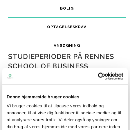
BOLIG
OPTAGELSESKRAV
ANSØGNING
STUDIEPERIODER PÅ RENNES
SCHOOL OF BUSINESS
Universitetet har to semestre om året.
Denne hjemmeside bruger cookies
Efterårssemestret: September til december
Forårssemestret: Januar til maj
Vi bruger cookies til at tilpasse vores indhold og
annoncer, til at vise dig funktioner til sociale medier og til
at analysere vores trafik. Vi deler også oplysninger om
Du finder ansøgningsfristerne under fanen “ansøgning” under
din brug af vores hjemmeside med vores partnere inden
det pågældende ophold du ønsker at tage på.