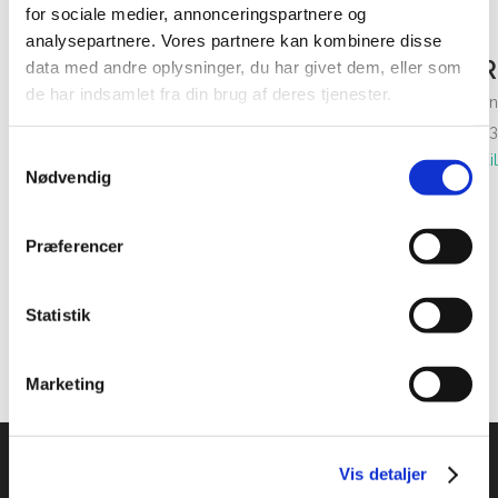
for sociale medier, annonceringspartnere og
analysepartnere. Vores partnere kan kombinere disse
DIN PERSONLIGE VEJLEDER
data med andre oplysninger, du har givet dem, eller som
de har indsamlet fra din brug af deres tjenester.
Mickey Kromann-Jensen
Ring på tlf. 69 13 70 23
Samtykkevalg
Send email
Nødvendig
Præferencer
Statistik
Marketing
Vis detaljer