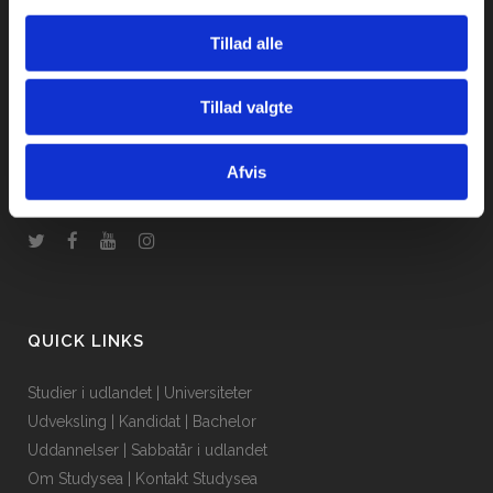
Tillad alle
Studysea Danmark ApS
Promenadebyen 34
Tillad valgte
5000 Odense C
Email: info@studysea.dk
Tlf.: (+45) 69 13 70 23
Afvis
CVR: 36413867
QUICK LINKS
Studier i udlandet
|
Universiteter
Udveksling
|
Kandidat
|
Bachelor
Uddannelser
|
Sabbatår i udlandet
Om Studysea
|
Kontakt Studysea