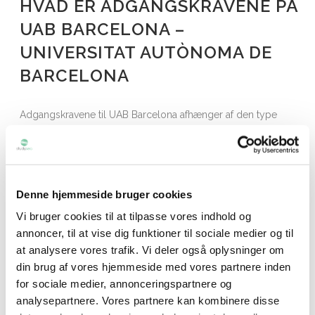
HVAD ER ADGANGSKRAVENE PÅ
UAB BARCELONA –
UNIVERSITAT AUTÒNOMA DE
BARCELONA
Adgangskravene til UAB Barcelona afhænger af den type
studie du søger. Til trods for universitetets høje ranking
behøver du ikke det højeste snit. Studerende som opfylder
adgangskravene kan normalt forvente at blive optaget, men
der kan være individuelle forhold du skal være opmærksom
Denne hjemmeside bruger cookies
på. Udfold sektionerne forneden for mere relevant info eller
Vi bruger cookies til at tilpasse vores indhold og
kontakt Studysea for vejledning.
annoncer, til at vise dig funktioner til sociale medier og til
at analysere vores trafik. Vi deler også oplysninger om
Udfold den relevante sektion forneden
din brug af vores hjemmeside med vores partnere inden
for sociale medier, annonceringspartnere og
analysepartnere. Vores partnere kan kombinere disse
Study abroad (studieophold)