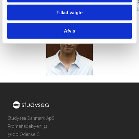
Ring på tlf. 69 13 70 23
Send email
Tillad valgte
Afvis
Studysea Danmark ApS
Promenadebyen 34
5000 Odense C