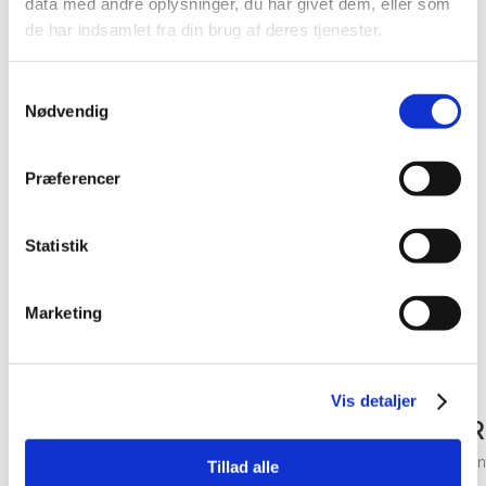
data med andre oplysninger, du har givet dem, eller som
de har indsamlet fra din brug af deres tjenester.
Sabbatår
Samtykkevalg
Nødvendig
Hel uddannelse på bachelorniveau
Præferencer
Hel uddannelse på kandidatniveau
Statistik
Udveksling
Marketing
Øvrige
Vis detaljer
DIN PERSONLIGE VEJLEDER
Mickey Kromann-Jensen
Tillad alle