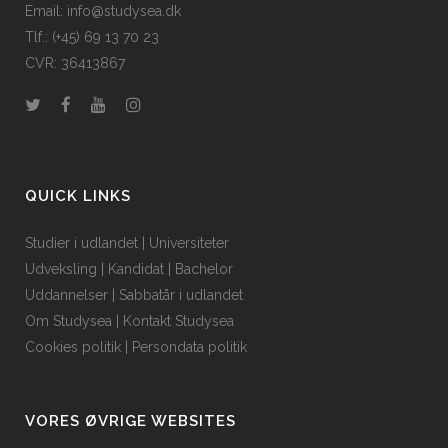
Email: info@studysea.dk
Tlf.: (+45) 69 13 70 23
CVR: 36413867
QUICK LINKS
Studier i udlandet
|
Universiteter
Udveksling
|
Kandidat
|
Bachelor
Uddannelser
|
Sabbatår i udlandet
Om Studysea
|
Kontakt Studysea
Cookies politik
|
Persondata politik
VORES ØVRIGE WEBSITES