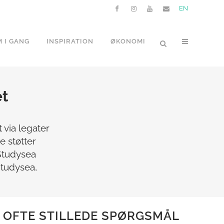
EN
 I GANG
INSPIRATION
ØKONOMI
et
 via legater
e støtter
 Studysea
Studysea,
OFTE STILLEDE SPØRGSMÅL