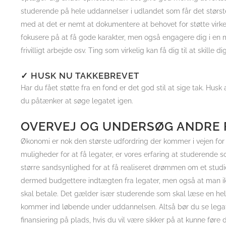
studerende på hele uddannelser i udlandet som får det størst
med at det er nemt at dokumentere at behovet for støtte virkel
fokusere på at få gode karakter, men også engagere dig i en m
frivilligt arbejde osv. Ting som virkelig kan få dig til at skille
✓ HUSK NU TAKKEBREVET
Har du fået støtte fra en fond er det god stil at sige tak. Husk 
du påtænker at søge legatet igen.
OVERVEJ OG UNDERSØG ANDRE 
Økonomi er nok den største udfordring der kommer i vejen for
muligheder for at få legater, er vores erfaring at studerende
større sandsynlighed for at få realiseret drømmen om et studi
dermed budgettere indtægten fra legater, men også at man ik
skal betale. Det gælder især studerende som skal læse en hel
kommer ind løbende under uddannelsen. Altså bør du se legat
finansiering på plads, hvis du vil være sikker på at kunne før