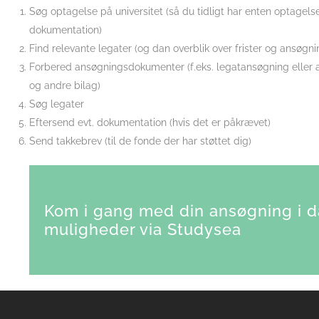
Søg optagelse på universitet (så du tidligt har enten optage
dokumentation)
Find relevante legater (og dan overblik over frister og ansøgni
Forbered ansøgningsdokumenter (f.eks. legatansøgning eller
og andre bilag)
Søg legater
Eftersend evt. dokumentation (hvis det er påkrævet)
Send takkebrev (til de fonde der har støttet dig)
Kom i gang med din ansøgning i d
muligheder via Studysea