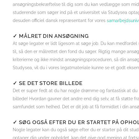
ansøgningsbekræftelse til dig som du kan vedlægge som midle
studerende som søger ind på et universitet via Studysea opta
desuden officiel dansk repræsentant for vores
samarbejdsunive
✓ MÅLRET DIN ANSØGNING
At søge legater er lidt ligesom at søge job. Du kan medfordel
til, så den er målrettet den fond du søger. Rigtig mange ansøg
kriterierne og ikke mindst ansøgningsproceduren, så din ansøg
Studysea, vil du i vores legatmateriale kunne se et godt ekse
✓ SE DET STORE BILLEDE
Det er super fedt at du har nogle drømme og fantastisk at du k
billede! Hvordan gavner det andre end dig selv, at få støtte fr
samfundet som helhed. Det er dit job at få formidlet i din ansø
✓ SØG OGSÅ EFTER DU ER STARTET PÅ OPHO
Nogle legater kan du også søge efter du er starter på dit st
optager dig under opholdet, kan det give god mening at forts