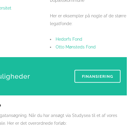
bopælskommune
rsitet
Her er eksempler på nogle af de større
legatfonde:
Hedorfs Fond
Otto Mønsteds Fond
uligheder
FINANSIERING
?
legatansøgning. Når du har ansøgt via Studysea til et af vores
ale. Her er det overordnede forløb: