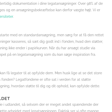
rtidig dokumentation i dine legatansøgninger. Over 98% af de
ges og en ansøgningsbekræftelse kan derfor vægte højt. Vi er
rsiteter
.
 starte med en standardansøgning, men sørg for at få den rettet
ninger kasseres, så sæt dig godt ind i fonden, hvad den støtter,
ning ikke ender i papirkurven. Når du har ansøgt studie via
mpel på en legatansøgning som du kan søge inspiration fra.
an få legater til at opfylde dem. Men husk lige at se det store
a fonden? Legatfondene er ofte sat i verden for at støtte
gning, hvordan støtte til dig og dit ophold, kan opfylde dette.
LDET
udie i udlandet, så selvom der er meget andet spændende der
ætte arbejdet med legatsøgningen. Faktisk ser vi ofte mange