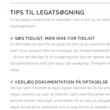
TIPS TIL LEGATSØGNING
Vi har hjulpet studerende til udlandet i over et årti og har derfo
legatsøgningen:
✓ SØG TIDLIGT, MEN IKKE FOR TIDLIGT
En del fonde har kun frist en gang om året og du optimerer d
snart du er optaget eller har modtaget din ansøgningsbekræftel
– så hvis der ikke lige er en ansøgningsfrist lige om hjørnet, k
optagelsesbrevet med som bilag i din ansøgning. Timingen m
vigtig.
✓ VEDLÆG DOKUMENTATION PÅ OPTAGELSE
Det kan være fristende at søge legater allerede før du har an
meget ukonkret og svær at målrette, samt være forbundet med en
kommer afsted. Ved nogle universiteter får du svar på optagel
Søger du ind på et universitet som er lang tid om at udstede o