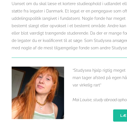
Uanset om du skal læse et kortere studieophold i udlandet ell
støtte fra legater i Danmark. Et legat er en pengegave som 
uddelingspolitik (angivet i fundatsen). Nogle fonde har meget 
bestemt slægt eller opvokset i et bestemt område. Andre kan
eller blot værdigt trængende studerende. Da der er mange fond
de legater du er kvalificeret til at søge. Som Studysea ansøger 
med nogle af de mest tilgængelige fonde som andre Studysea-
“Studysea hjalp rigtig meget
man tager afsted på egen hån
var virkelig rart”
Mai Louise, study abroad ophol
LÆ