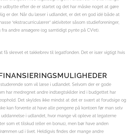
e udbytte efter de er startet og det har måske noget at gøre
ig er der. Når du læser i udlandet, er det en god idé både at
asse “ekstracurriculærer” aktiviteter såsom studieforeninger,
 dig fra andre ansøgere (og samtidigt pynte på CV’et).
at få skrevet et takkebrev til legatfonden. Det er især vigtigt hvis
FINANSIERINGSMULIGHEDER
 studerende som vil læse i udlandet. Selvom der er gode
 som har medregnet andre indtægtskilder ind i budgettet har
eophold. Det skyldes ikke mindst at det er svært at forudsige og
ke kan forvente at have alle pengene på kontoen før man selv
 uddannelse i udlandet, hvor mange vil opleve at legaterne
er som et tilskud (eller en bonus), men bør have anden
e drømmen ud i livet. Heldigvis findes der mange andre