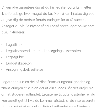
Vi kan ikke garantere dig at du får legater og vi kan heller
ikke forudsige hvor meget du får. Men vi kan hjælpe dig ved
at give dig de bedste forudsætninger for at få succes.
Ansøger du via Studysea får du også vores legatpakke som
bl.a. inkluderer:
Legatliste
Legatkompendium (med ansøgningseksempler)
Legatguide
Budgetskabelon
Ansøgningsbekræftelse
Legater er kun en del af dine finansieringsmuligheder, og
finansieringen er kun en del af din succes når det drejer sig
om at studere i udlandet. Legaterne til udlandsstudier er du
kun berettiget til hvis du kommer afsted. Er du interesseret i
at læse på et af de universiteter i udlandet som Studysea