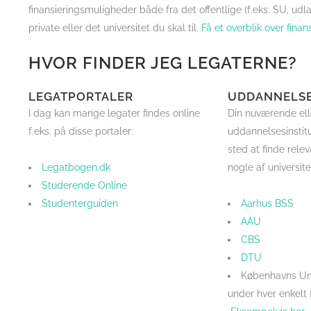
finansieringsmuligheder både fra det offentlige (f.eks. SU, u
private eller det universitet du skal til.
Få et overblik over fina
HVOR FINDER JEG LEGATERNE?
LEGATPORTALER
UDDANNELSE
I dag kan mange legater findes online
Din nuværende elle
f.eks. på disse portaler:
uddannelsesinstitu
sted at finde relev
Legatbogen.dk
nogle af universite
Studerende Online
Studenterguiden
Aarhus BSS
AAU
CBS
DTU
Københavns Uni
under hver enkelt 