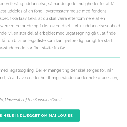
er en flerårig uddannelse, så har du gode muligheder for at få
oftest uddeles af en fond i overensstemmelse med fondens
specifikke krav f.eks. at du skal være efterkommere af en
 være mere brede og f.eks. overordnet støtte uddannelsesophold
e, vil en stor del af arbejdet med legatsøgning gå til at finde
får du bl.a. en legatliste som kan hjælpe dig hurtigt fra start
studerende har fået støtte fra før.
 med legatsøgning. Der er mange ting der skal sørges for, når
d, så at have én, der holdt mig i hånden under hele processen,
d, University of the Sunshine Coast
S HELE INDLÆGGET OM MAI LOUISE