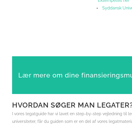
Eksempelvis her
Syddansk Unive
Lær mere om dine finansieringsm
HVORDAN SØGER MAN LEGATER
I vores legatguide har vi lavet en step-by-step vejledning til 
universiteter, får du guiden som er en del af vores legatmateri