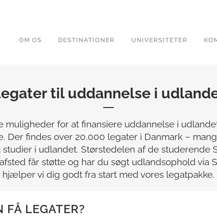
OM OS
DESTINATIONER
UNIVERSITETER
KOM
egater til uddannelse i udland
 muligheder for at finansiere uddannelse i udlandet
e. Der findes over 20.000 legater i Danmark – mang
t studier i udlandet. Størstedelen af de studerende
afsted får støtte og har du søgt udlandsophold via 
hjælper vi dig godt fra start med vores legatpakke.
N FÅ LEGATER?