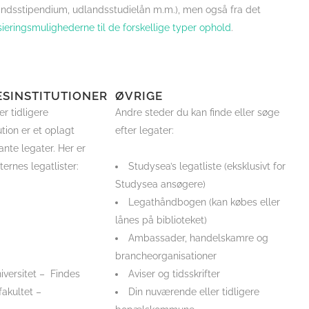
dlandsstipendium, udlandsstudielån m.m.), men også fra det
nsieringsmulighederne til de forskellige typer ophold
.
SINSTITUTIONER
ØVRIGE
r tidligere
Andre steder du kan finde eller søge
tion er et oplagt
efter legater:
ante legater. Her er
ternes legatlister:
Studysea’s legatliste (eksklusivt for
Studysea ansøgere)
Legathåndbogen (kan købes eller
lånes på biblioteket)
Ambassader, handelskamre og
brancheorganisationer
versitet – Findes
Aviser og tidsskrifter
fakultet –
Din nuværende eller tidligere