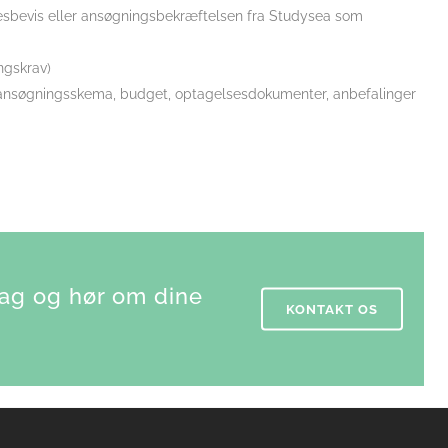
lsesbevis eller ansøgningsbekræftelsen fra Studysea som
ngskrav)
 ansøgningsskema, budget, optagelsesdokumenter, anbefalinger
ag og hør om dine
KONTAKT OS