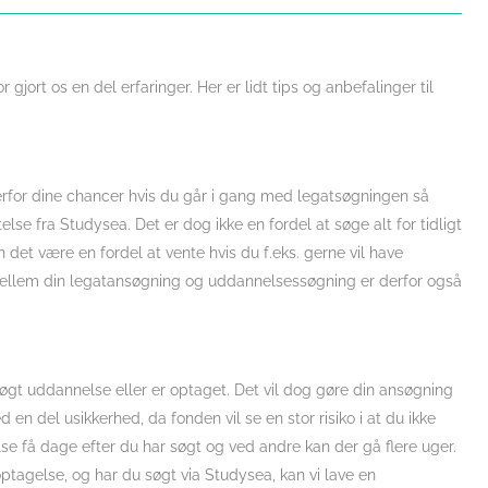
r gjort os en del erfaringer. Her er lidt tips og anbefalinger til
erfor dine chancer hvis du går i gang med legatsøgningen så
se fra Studysea. Det er dog ikke en fordel at søge alt for tidligt
an det være en fordel at vente hvis du f.eks. gerne vil have
ellem din legatansøgning og uddannelsessøgning er derfor også
søgt uddannelse eller er optaget. Det vil dog gøre din ansøgning
 del usikkerhed, da fonden vil se en stor risiko i at du ikke
se få dage efter du har søgt og ved andre kan der gå flere uger.
ptagelse, og har du søgt via Studysea, kan vi lave en