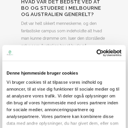
HVAD VAR DET BEDSTE VED AT
BO OG STUDERE I MELBOURNE
OG AUSTRALIEN GENERELT?
Det var helt sikkert menneskerne, og den
fantastiske campus som indeholdte alt hvad
man kunne drømme om. Især den storslåede
natur som Australien har at byde på.
Melbourne er meget multikulturel, hvilket
også kan mærkes på universitetet, og det
giver en god og bred forståelse for andre
Denne hjemmeside bruger cookies
kulturer og traditioner, hvilket jeg personligt
Vi bruger cookies til at tilpasse vores indhold og
finder super interessant. Derudover er
annoncer, til at vise dig funktioner til sociale medier og til
Melbourne fantastisk til både kaffe og mad,
at analysere vores trafik. Vi deler også oplysninger om
hvilket er en oplevelse i sig selv.
din brug af vores hjemmeside med vores partnere inden
for sociale medier, annonceringspartnere og
Det at bo i et land med så mange
analysepartnere. Vores partnere kan kombinere disse
rejsemuligheder, har gjort dette semester helt
data med andre oplysninger, du har givet dem, eller som
specielt. Du kan tage en weekendtur til