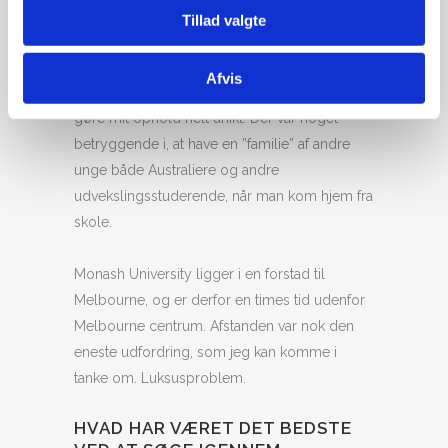
9 opgange, hvor vi var 4 til at dele toilet og
Tillad valgte
bad, mens der var ét stort køkken til hele
kollegiet. Der var et helt fantastisk
Afvis
sammenhold på kollegiet og det var med til at
gøre mit ophold helt unikt. Der var noget
betryggende i, at have en ”familie” af andre
unge både Australiere og andre
udvekslingsstuderende, når man kom hjem fra
skole.
Monash University ligger i en forstad til
Melbourne, og er derfor en times tid udenfor
Melbourne centrum. Afstanden var nok den
eneste udfordring, som jeg kan komme i
tanke om. Luksusproblem.
HVAD HAR VÆRET DET BEDSTE