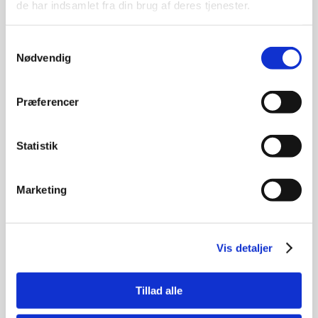
de har indsamlet fra din brug af deres tjenester.
Sydney, eller en weekendtur i en nationalpark,
hvilket giver dig meget mere overskud til
Samtykkevalg
universitetet i hverdagene.
Nødvendig
Australien generelt er dyr at leve i, og det
Præferencer
kunne godt mærkes, at man var på SU. Jeg
tog et SU-lån, som mest blev brugt på de
Statistik
mange ture jeg var på. Det vil altså sige, at det
sagtens kan lade sig gøre, at bo på SU i
Melbourne.
Marketing
HVORDAN BOEDE DU OG HVAD
ER DE STØRSTE UDFORDRINGER
Vis detaljer
SOM STUDERENDE I OMRÅDET?
Jeg boede på et kollegie som var knyttet til
Tillad alle
universitetet. Dette gjorde at det var nemt at gå
til og fra skole. Vi boede ca. 200 studerende i