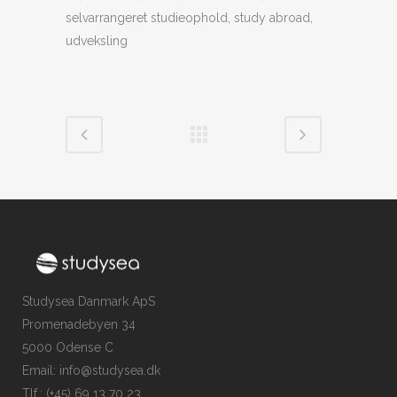
selvarrangeret studieophold, study abroad,
udveksling
Studysea Danmark ApS
Promenadebyen 34
5000 Odense C
Email: info@studysea.dk
Tlf.: (+45) 69 13 70 23