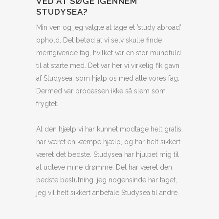
VED AT SØGE IGENNEM
STUDYSEA?
Min ven og jeg valgte at tage et ’study abroad’
ophold. Det betød at vi selv skulle finde
meritgivende fag, hvilket var en stor mundfuld
til at starte med. Det var her vi virkelig fik gavn
af Studysea, som hjalp os med alle vores fag.
Dermed var processen ikke så slem som
frygtet.
Al den hjælp vi har kunnet modtage helt gratis,
har været en kæmpe hjælp, og har helt sikkert
været det bedste. Studysea har hjulpet mig til
at udleve mine drømme. Det har været den
bedste beslutning, jeg nogensinde har taget,
jeg vil helt sikkert anbefale Studysea til andre.