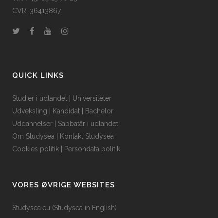
CVR: 36413867
QUICK LINKS
Studier i udlandet
|
Universiteter
Udveksling
|
Kandidat
|
Bachelor
Uddannelser
|
Sabbatår i udlandet
Om Studysea
|
Kontakt Studysea
Cookies politik
|
Persondata politik
VORES ØVRIGE WEBSITES
Studysea.eu (Studysea in English)