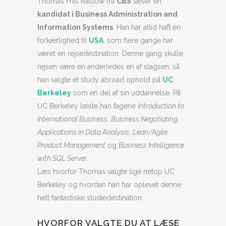
Thomas Friis Rastow fra
CBS
læser en
kandidat i Business Administration and
Information Systems
. Han har altid haft en
forkærlighed til
USA
, som flere gange har
været en rejsedestination. Denne gang skulle
rejsen være en anderledes en af slagsen, så
han valgte et study abroad ophold på
UC
Berkeley
som en del af sin uddannelse. På
UC Berkeley læste han fagene
Introduction to
International Business
,
Business Negotiating
,
Applications in Data Analysis
,
Lean/Agile
Product Management
og
Business Intelligence
with SQL Server
.
Læs hvorfor Thomas valgte lige netop UC
Berkeley og hvordan han har oplevet denne
helt fantastiske studiedestination.
HVORFOR VALGTE DU AT LÆSE