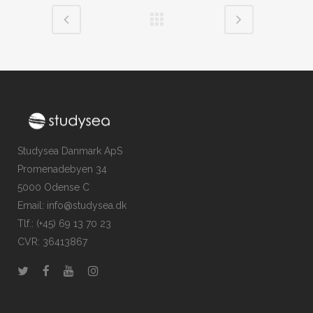
Studysea Danmark ApS
Promenadebyen 34
5000 Odense C
Email: info@studysea.dk
Tlf.: (+45) 69 13 70 23
CVR: 36413867