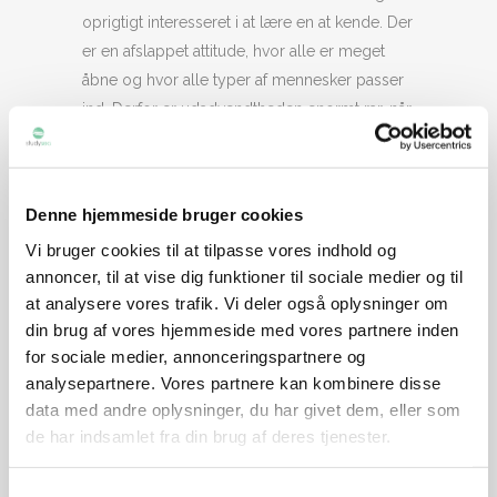
oprigtigt interesseret i at lære en at kende. Der
er en afslappet attitude, hvor alle er meget
åbne og hvor alle typer af mennesker passer
ind. Derfor er udadvendtheden enormt rar, når
man er ny i et land. Californien er jo kendt for
at være solskinskysten, og staten lever op til
navnet. Det er virkeligt skønt at vågne op hver
Denne hjemmeside bruger cookies
dag og næsten være garanteret solskin!
Vi bruger cookies til at tilpasse vores indhold og
annoncer, til at vise dig funktioner til sociale medier og til
HVORDAN BOR DU OG HVAD ER
at analysere vores trafik. Vi deler også oplysninger om
DE STØRSTE UDFORDRINGER
SOM STUDERENDE I OMRÅDET?
din brug af vores hjemmeside med vores partnere inden
for sociale medier, annonceringspartnere og
Jeg har lejet et værelse i et hus gennem
analysepartnere. Vores partnere kan kombinere disse
AirBnB, som ligger ca. 15 minutter på cykel fra
data med andre oplysninger, du har givet dem, eller som
campus. Jeg deler huset med omkring 8
de har indsamlet fra din brug af deres tjenester.
andre, hvoraf 4 af dem også er internationale.
Jeg har ikke været vant til at være en del af
Samtykkevalg