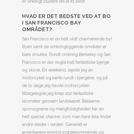
er virkeligt student life at its best!
HVAD ER DET BEDSTE VED AT BO
I SAN FRANCISCO BAY
OMRÅDET?
San Francisco er en helt vildt charmerende by!
Byen samt de omkringliggende områder er
bare smukke. Rundt omkring Berkeley og San
Francisco er der nogle helt fantastiske bjerge
og skove. En weekend, lejede jeg en
motorcykel og kørte rundt i bjergene, og på
de to dage jeg havde motorcyklen
tilbagelagde jeg knap 450 fantastiske
kilometer gennem landskabet. Bakkerne,
sporvognene og mangfoldigheden har en
helt special charme, som man bare ikke finder
andre steder i verden. Generelt er
amerikanere enormt imødekommende og