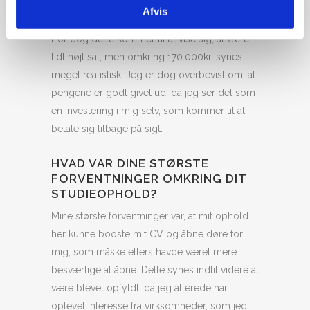
på ca. 200.000kr. alt inklusiv, som også
Afvis
inkluderede penge til at rejse lidt rundt. Jeg
tror dog dette kommer til at vise sig, at være
lidt højt sat, men omkring 170.000kr. synes
meget realistisk. Jeg er dog overbevist om, at
pengene er godt givet ud, da jeg ser det som
en investering i mig selv, som kommer til at
betale sig tilbage på sigt.
HVAD VAR DINE STØRSTE
FORVENTNINGER OMKRING DIT
STUDIEOPHOLD?
Mine største forventninger var, at mit ophold
her kunne booste mit CV og åbne døre for
mig, som måske ellers havde været mere
besværlige at åbne. Dette synes indtil videre at
være blevet opfyldt, da jeg allerede har
oplevet interesse fra virksomheder, som jeg