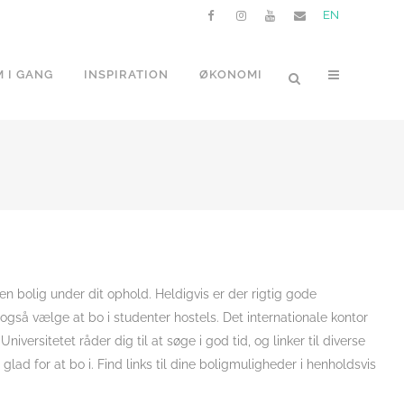
EN
 I GANG
INSPIRATION
ØKONOMI
en bolig under dit ophold. Heldigvis er der rigtig gode
 også vælge at bo i studenter hostels. Det internationale kontor
versitetet råder dig til at søge i god tid, og linker til diverse
ad for at bo i. Find links til dine boligmuligheder i henholdsvis