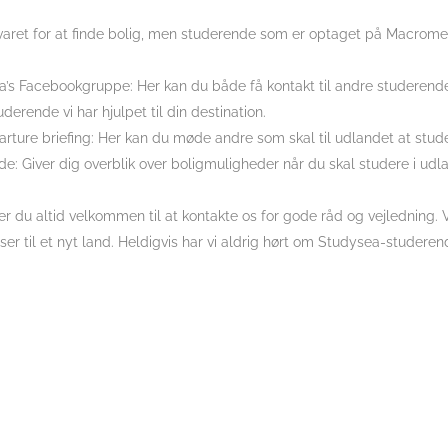
aret for at finde bolig, men studerende som er optaget på Macromed
a’s Facebookgruppe: Her kan du både få kontakt til andre studere
uderende vi har hjulpet til din destination.
rture briefing: Her kan du møde andre som skal til udlandet at studer
de: Giver dig overblik over boligmuligheder når du skal studere i udl
r du altid velkommen til at kontakte os for gode råd og vejledning. 
ser til et nyt land. Heldigvis har vi aldrig hørt om Studysea-studere