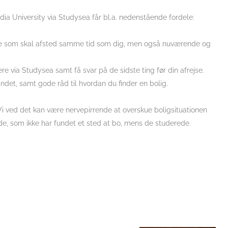
ia University via Studysea får bl.a. nedenstående fordele:
nde som skal afsted samme tid som dig, men også nuværende og
e via Studysea samt få svar på de sidste ting før din afrejse.
andet, samt gode råd til hvordan du finder en bolig.
Vi ved det kan være nervepirrende at overskue boligsituationen
nde, som ikke har fundet et sted at bo, mens de studerede.