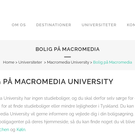
OM OS
DESTINATIONER
UNIVERSITETER
KOM
BOLIG PÅ MACROMEDIA
Home
>
Universiteter
>
Macromedia University
>
Bolig på Macromedia
G PÅ MACROMEDIA UNIVERSITY
University har ingen studieboliger, og du skal derfor selv sørge for 
for at finde studieboliger eller mindre lejligheder i Tyskland. Du kan
ia University vil gerne informere og vejlede dig i din boligsøgning. Uni
oligagenter på deres hjemmeside, så du kan finde noget du vil blive gl
chen
og
Køln
.