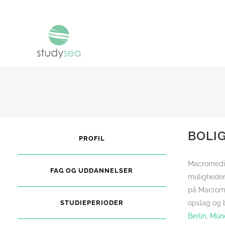
BOLI
PROFIL
Macromedia 
FAG OG UDDANNELSER
muligheder 
på Macromed
STUDIEPERIODER
opslag og b
Berlin
,
Mün