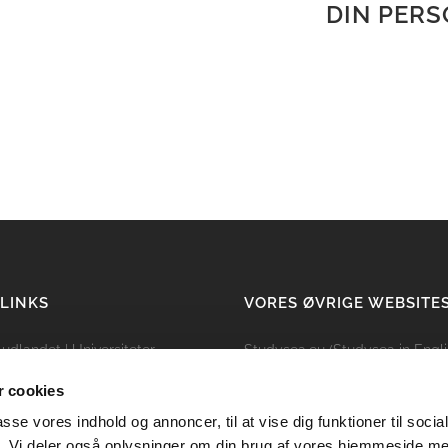
DIN PERS
 LINKS
VORES ØVRIGE WEBSITE
i udlandet
|
Universiteter
Studysea.eu (Studysea in Engli
ing
|
Kandidat
|
Bachelor
 cookies
lser
|
Sabbatår i udlandet
passe vores indhold og annoncer, til at vise dig funktioner til soci
dysea
|
Kontakt Studysea
fik. Vi deler også oplysninger om din brug af vores hjemmeside m