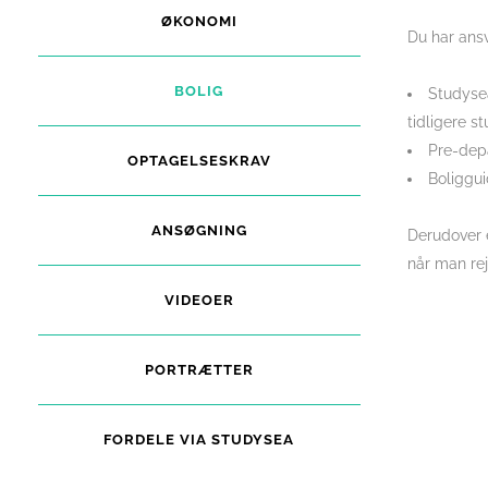
ØKONOMI
Du har ansv
BOLIG
Studyse
tidligere st
Pre-depa
OPTAGELSESKRAV
Boliggui
ANSØGNING
Derudover e
når man rej
VIDEOER
PORTRÆTTER
FORDELE VIA STUDYSEA