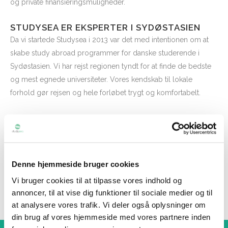
og private finansieringsmuligheder.
STUDYSEA ER EKSPERTER I SYDØSTASIEN
Da vi startede Studysea i 2013 var det med intentionen om at
skabe study abroad programmer for danske studerende i
Sydøstasien. Vi har rejst regionen tyndt for at finde de bedste
og mest egnede universiteter. Vores kendskab til lokale
forhold gør rejsen og hele forløbet trygt og komfortabelt.
MØD ANDRE DANSKE STUDERENDE I
MALAYSIA
Via Studysea’s Facebookgruppe for tidligere, nuværende og
fremtidige studerende i Malaysia, kan du møde andre danske
Denne hjemmeside bruger cookies
Studysea studerende.
Vi bruger cookies til at tilpasse vores indhold og
annoncer, til at vise dig funktioner til sociale medier og til
FLERE STUDYSEA FORDELE
at analysere vores trafik. Vi deler også oplysninger om
din brug af vores hjemmeside med vores partnere inden