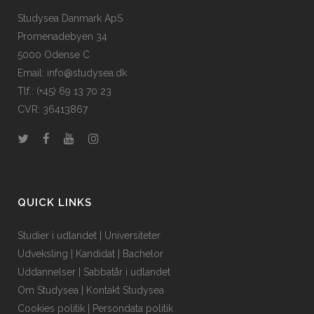
Studysea Danmark ApS
Promenadebyen 34
5000 Odense C
Email: info@studysea.dk
Tlf.: (+45) 69 13 70 23
CVR: 36413867
QUICK LINKS
Studier i udlandet
|
Universiteter
Udveksling
|
Kandidat
|
Bachelor
Uddannelser
|
Sabbatår i udlandet
Om Studysea
|
Kontakt Studysea
Cookies politik
|
Persondata politik