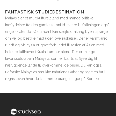
FANTASTISK STUDIEDESTINATION
Malaysia er et multikulturelt land med mange britiske
indflydelser fra den gamle kolonitid. Her er befolkningen også
engelsktalende, så du nemt kan strejfe omkring byen, spørge
om vej og bestille mad uden overraskelser. Der er varmt året
rundt og Malaysia er godt forbundet til resten af Asien med
hele tre lufthavne i Kuala Lumpur alene. Der er mange
lavprisselskaber i Malaysia, som er klar til at flyve dig til
nærliggende lande til overkommelige priser. Du kan også
udforske Malaysias smukke naturlandskaber og tage en tur i
regnskoven hvor du kan møde orangutanger på Borneo.