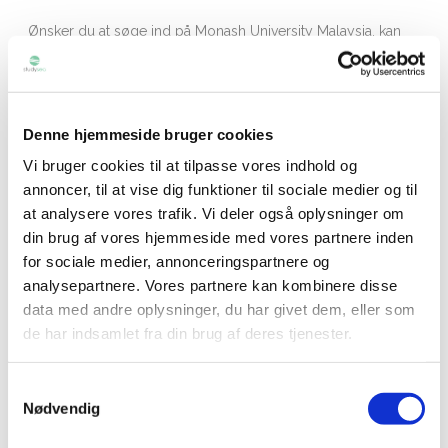
Ønsker du at søge ind på Monash University Malaysia, kan
Studysea hjælpe dig. For at benytte dig gratis af Studysea’s
hjælp og de mange fordele Studysea tilbyder, skal din
ansøgning tilknyttes Studysea. Det er derfor vigtigt at du følger
Denne hjemmeside bruger cookies
vores vejledning nøje. Har du ved en fejl kommet til at
indsende din ansøgning direkte, så tag kontakt til Studysea
Vi bruger cookies til at tilpasse vores indhold og
hurtigst muligt. Her kan du læse mere om
fordele ved at søge
annoncer, til at vise dig funktioner til sociale medier og til
at analysere vores trafik. Vi deler også oplysninger om
via Studysea
og se
hvorfor vores hjælp er gratis
.
din brug af vores hjemmeside med vores partnere inden
for sociale medier, annonceringspartnere og
Ved Studysea, har du under hele forløbet, adgang til personlig
analysepartnere. Vores partnere kan kombinere disse
vejledning. Udover hjælp til ansøgningen, kan vi bl.a. hjælpe
data med andre oplysninger, du har givet dem, eller som
og vejlede dig omkring SU godkendelse, udlandsstipendium,
de har indsamlet fra din brug af deres tjenester.
forsikring, legater og meget mere. Hvis du er klar til at ansøge,
så klik på knappen forneden og udfyld ansøgningsformularen.
Samtykkevalg
Du bliver herefter kontaktet af din personlige vejleder fra
Nødvendig
Studysea som vil guide dig igennem forløbet.
Husk at tjekke at du opfylder optagelseskravene før du