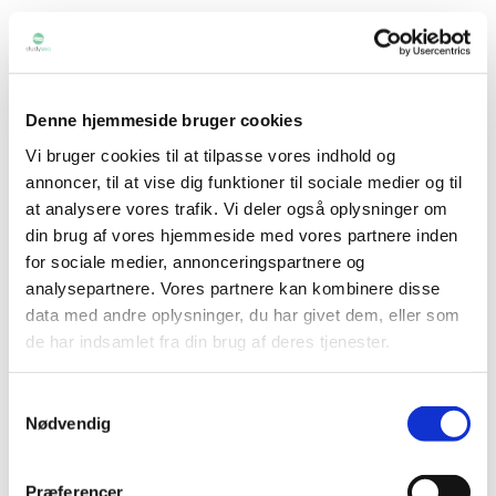
Arts
Business
Education
Engineering
Denne hjemmeside bruger cookies
Health and Human Services
Vi bruger cookies til at tilpasse vores indhold og
Sciences
annoncer, til at vise dig funktioner til sociale medier og til
at analysere vores trafik. Vi deler også oplysninger om
Fold sektionerne ud forneden for at læse mere om dine
din brug af vores hjemmeside med vores partnere inden
for sociale medier, annonceringspartnere og
muligheder
analysepartnere. Vores partnere kan kombinere disse
data med andre oplysninger, du har givet dem, eller som
Study abroad (studieophold)
de har indsamlet fra din brug af deres tjenester.
Samtykkevalg
Sabbatår
Nødvendig
Øvrige
Præferencer