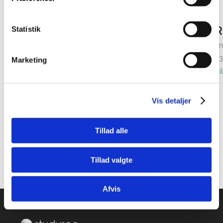
DIN PERSONLIGE VEJLEDER
Statistik
Mickey Kromann-Jensen
Ring på tlf. 69 13 70 23
Marketing
Send email
Vis detaljer
Tillad alle
Tillad valgte
Afvis