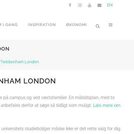
EN
 I GANG
INSPIRATION
ØKONOMI
DON
ity Twickenham London
KENHAM LONDON
åde på campus og ved værtsfamilier. En måltidsplan, med to
g anbefales derfor at søge så tidligt som muligt.
Læs mere om
niversitets studieboliger måske ikke er det rette valg for dig.