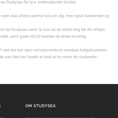
 via Studysea får bl.a. nedenstående fordele:
nde som skal afsted samme tid som dig, men også nuværende og
e via Studysea samt få svar på de sidste ting før din afrejse.
andet, samt gode råd til hvordan du finder en bolig.
Vi ved det kan være nervepirrende at overskue boligsituationen
ende som ikke har fundet et sted at bo mens de studerede i
S
OM STUDYSEA