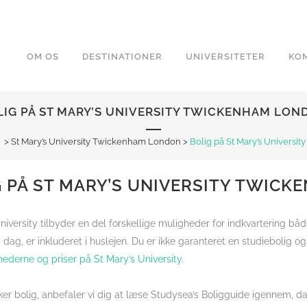
OM OS
DESTINATIONER
UNIVERSITETER
KOM
LIG PÅ ST MARY’S UNIVERSITY TWICKENHAM LON
>
St Mary’s University Twickenham London
>
Bolig på St Mary’s Univers
G PÅ ST MARY’S UNIVERSITY TWIC
niversity tilbyder en del forskellige muligheder for indkvartering b
. dag, er inkluderet i huslejen. Du er ikke garanteret en studiebolig o
ederne og priser på St Mary’s University
.
er bolig, anbefaler vi dig at læse Studysea’s Boligguide igennem, da u