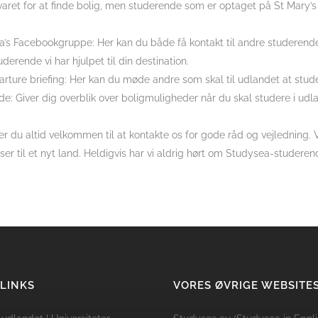
aret for at finde bolig, men studerende som er optaget på St Mary’s
a’s Facebookgruppe: Her kan du både få kontakt til andre studere
uderende vi har hjulpet til din destination.
rture briefing: Her kan du møde andre som skal til udlandet at studer
de: Giver dig overblik over boligmuligheder når du skal studere i udl
r du altid velkommen til at kontakte os for gode råd og vejledning. 
ser til et nyt land. Heldigvis har vi aldrig hørt om Studysea-studer
 LINKS
VORES ØVRIGE WEBSITE