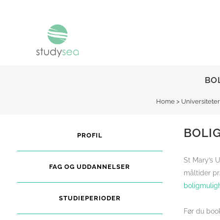
BO
Home
>
Universiteter
BOLI
PROFIL
St Mary’s U
FAG OG UDDANNELSER
måltider pr
boligmuligh
STUDIEPERIODER
Før du book