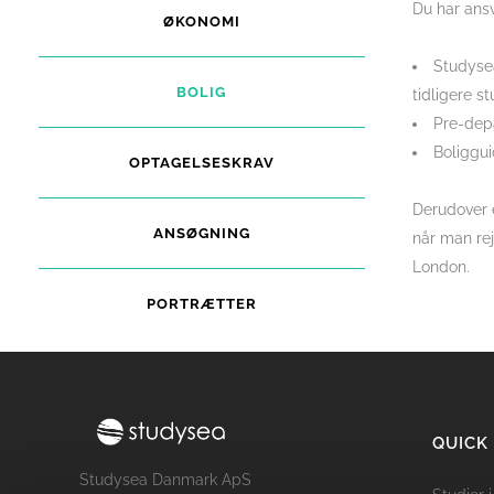
Du har ansv
ØKONOMI
Studyse
BOLIG
tidligere st
Pre-depa
Boliggui
OPTAGELSESKRAV
Derudover e
ANSØGNING
når man rej
London.
PORTRÆTTER
QUICK
Studysea Danmark ApS