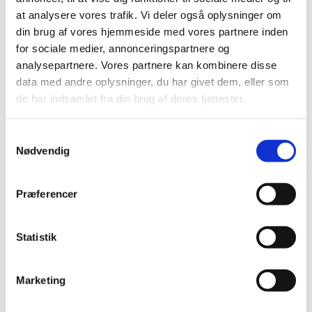
Drama
at analysere vores trafik. Vi deler også oplysninger om
Policing Studies
din brug af vores hjemmeside med vores partnere inden
for sociale medier, annonceringspartnere og
Music
analysepartnere. Vores partnere kan kombinere disse
Hospitality and Tourism
data med andre oplysninger, du har givet dem, eller som
Film, Media and Design
de har indsamlet fra din brug af deres tjenester.
Biomedical sciences
Computer and Engineering
Samtykkevalg
Human and Social Sciences
Nødvendig
Law
Fold sektionerne ud forneden for at læse mere om dine
Præferencer
muligheder
Statistik
Hel uddannelse på bachelorniveau
Marketing
Hel uddannelse på kandidatniveau