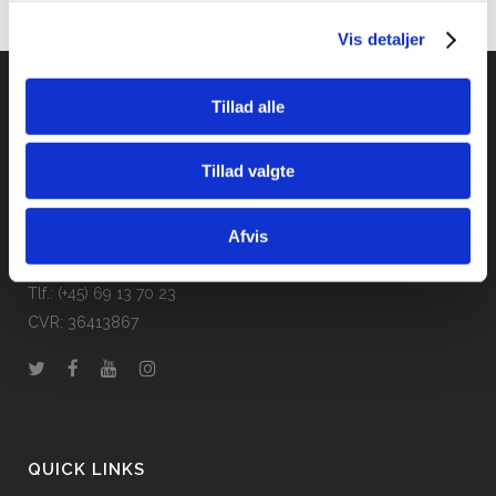
Vis detaljer
Tillad alle
Tillad valgte
Studysea Danmark ApS
Promenadebyen 34
Afvis
5000 Odense C
Email: info@studysea.dk
Tlf.: (+45) 69 13 70 23
CVR: 36413867
QUICK LINKS