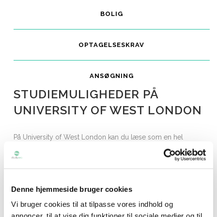
BOLIG
OPTAGELSESKRAV
ANSØGNING
STUDIEMULIGHEDER PÅ
UNIVERSITY OF WEST LONDON
På University of West London kan du læse som en hel
uddannelse på bachelor- eller kandidatniveau. Universitetet
har et bredt udvalg af uddannelser som er opdelt i følgende
fagområder:
Denne hjemmeside bruger cookies
Business
Vi bruger cookies til at tilpasse vores indhold og
Nursing, Midwifery and Healthcare
annoncer, til at vise dig funktioner til sociale medier og til