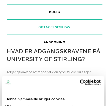
BOLIG
OPTAGELSESKRAV
ANSØGNING
HVAD ER ADGANGSKRAVENE PÅ
UNIVERSITY OF STIRLING?
Adgangskravene afhænger af den type studie du søger.
Udfold sektionerne forneden for mere relevant info eller
kontakt Studysea for vejledning.
Udfold den relevante sektion forneden
Denne hjemmeside bruger cookies