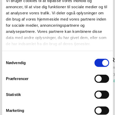
Vi bruger cookies til at tilpasse vores indhold og
annoncer, til at vise dig funktioner til sociale medier og til
Hel uddannelse på bachelorniveau
at analysere vores trafik. Vi deler også oplysninger om
din brug af vores hjemmeside med vores partnere inden
Hel uddannelse på kandidatniveau
for sociale medier, annonceringspartnere og
analysepartnere. Vores partnere kan kombinere disse
data med andre oplysninger, du har givet dem, eller som
Øvrige
de har indsamlet fra din brug af deres tjenester.
Samtykkevalg
DIN PERSONLIGE VEJLEDER
Nødvendig
Mickey Kromann-Jensen
Ring på tlf. 69 13 70 23
Præferencer
Send email
Statistik
Marketing