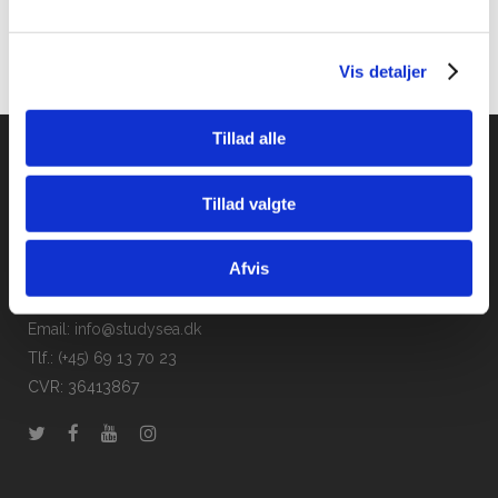
Vis detaljer
Tillad alle
Tillad valgte
Studysea Danmark ApS
Afvis
Promenadebyen 34
5000 Odense C
Email: info@studysea.dk
Tlf.: (+45) 69 13 70 23
CVR: 36413867