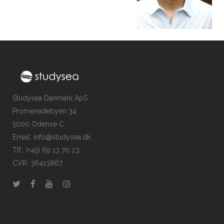
Studysea Danmark ApS
Promenadebyen 34
5000 Odense C
Email: info@studysea.dk
Tlf.: (+45) 69 13 70 23
CVR: 36413867