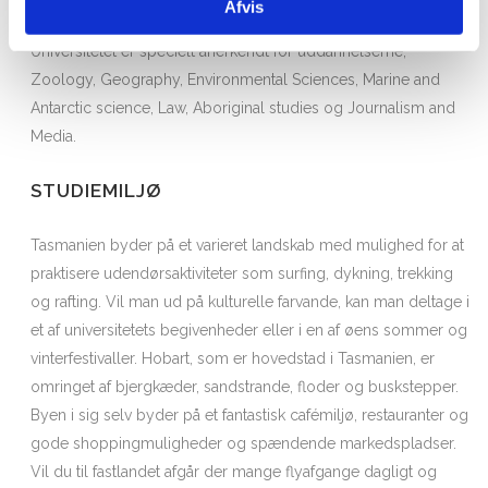
Afvis
Teaching for deres undervisning i Australien (2015).
Universitetet er specielt anerkendt for uddannelserne;
Zoology, Geography, Environmental Sciences, Marine and
Antarctic science, Law, Aboriginal studies og Journalism and
Media.
STUDIEMILJØ
Tasmanien byder på et varieret landskab med mulighed for at
praktisere udendørsaktiviteter som surfing, dykning, trekking
og rafting. Vil man ud på kulturelle farvande, kan man deltage i
et af universitetets begivenheder eller i en af øens sommer og
vinterfestivaller. Hobart, som er hovedstad i Tasmanien, er
omringet af bjergkæder, sandstrande, floder og buskstepper.
Byen i sig selv byder på et fantastisk cafémiljø, restauranter og
gode shoppingmuligheder og spændende markedspladser.
Vil du til fastlandet afgår der mange flyafgange dagligt og