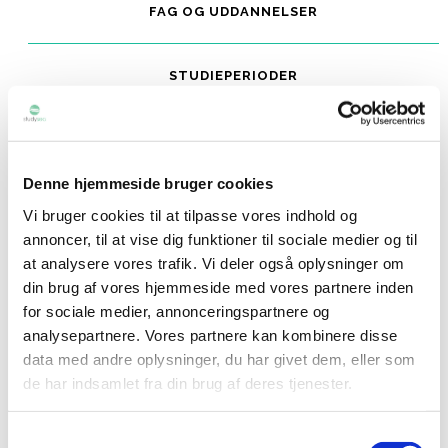
FAG OG UDDANNELSER
STUDIEPERIODER
ØKONOMI
Denne hjemmeside bruger cookies
BOLIG
Vi bruger cookies til at tilpasse vores indhold og
annoncer, til at vise dig funktioner til sociale medier og til
at analysere vores trafik. Vi deler også oplysninger om
OPTAGELSESKRAV
din brug af vores hjemmeside med vores partnere inden
for sociale medier, annonceringspartnere og
ANSØGNING
analysepartnere. Vores partnere kan kombinere disse
data med andre oplysninger, du har givet dem, eller som
de har indsamlet fra din brug af deres tjenester.
VIDEOER
Samtykkevalg