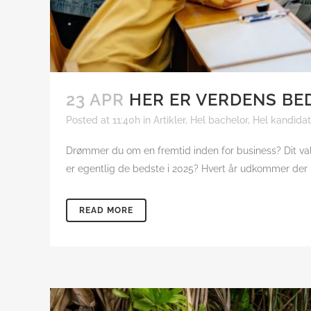
23 APR
HER ER VERDENS BED
Posted at 11:40h
in
Artikler
,
Hel bachelor
,
Hel kandidat
Drømmer du om en fremtid inden for business? Dit valg 
er egentlig de bedste i 2025? Hvert år udkommer der ny
READ MORE