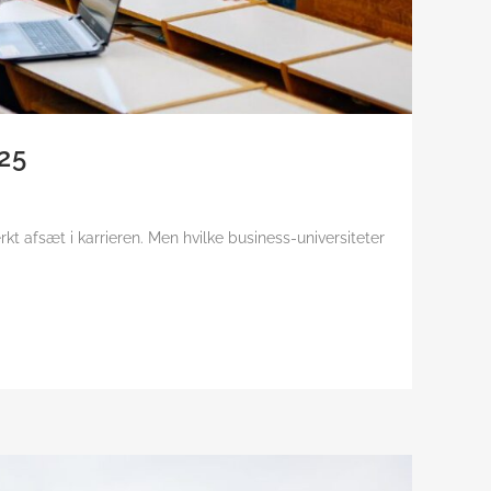
25
t afsæt i karrieren. Men hvilke business-universiteter