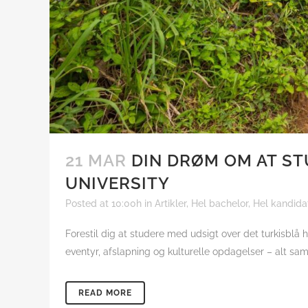
21 MAR
DIN DRØM OM AT STU
UNIVERSITY
Posted at 10:00h
in
Artikler
,
Hel bachelor
,
Hel kandida
Forestil dig at studere med udsigt over det turkisblå 
eventyr, afslapning og kulturelle opdagelser – alt sa
READ MORE