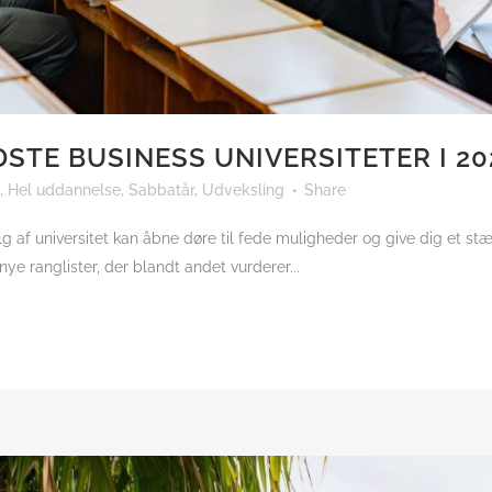
STE BUSINESS UNIVERSITETER I 20
,
Hel uddannelse
,
Sabbatår
,
Udveksling
Share
af universitet kan åbne døre til fede muligheder og give dig et stærk
e ranglister, der blandt andet vurderer...