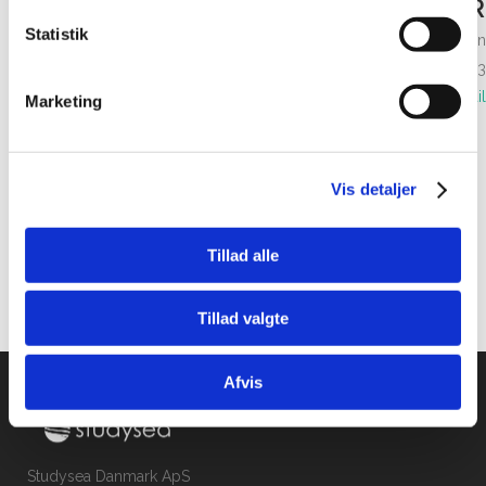
DIN PERSONLIGE VEJLEDER
Statistik
Mickey Kromann-Jensen
Ring på tlf. 69 13 70 23
Send email
Marketing
Vis detaljer
Tillad alle
Tillad valgte
Afvis
Studysea Danmark ApS