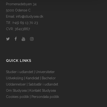
Promenadebyen 34
5000 Odense C
Email: info@studysea.dk
Tlf.: (+45) 69 13 70 23
CVR: 36413867
QUICK LINKS
Studier i udlandet
|
Universiteter
Udveksling
|
Kandidat
|
Bachelor
Uddannelser
|
Sabbatår i udlandet
Om Studysea
|
Kontakt Studysea
Cookies politik
|
Persondata politik