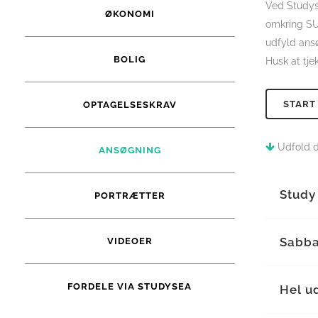
Ved Studyse
ØKONOMI
omkring SU 
udfyld ansø
BOLIG
Husk at tje
START
OPTAGELSESKRAV
Udfold de
ANSØGNING
Study
PORTRÆTTER
Sabba
VIDEOER
FORDELE VIA STUDYSEA
Hel u