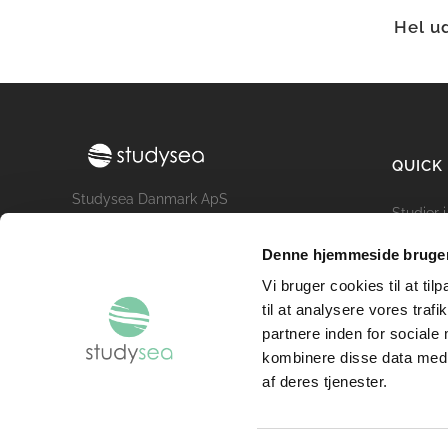
Hel u
QUICK
Studysea Danmark ApS
Studier 
Promenadebyen 34
Udveksl
5000 Odense C
Denne hjemmeside bruger
Uddanne
Email: info@studysea.dk
Vi bruger cookies til at til
Om Stu
Tlf.: (+45) 69 13 70 23
til at analysere vores tra
Cookies 
CVR: 36413867
partnere inden for sociale
kombinere disse data med a
af deres tjenester.