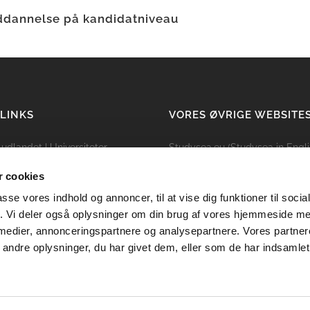
ddannelse på kandidatniveau
 LINKS
VORES ØVRIGE WEBSITE
i udlandet
|
Universiteter
Studysea.eu (Studysea in Engli
ing
|
Kandidat
|
Bachelor
 cookies
lser
|
Sabbatår i udlandet
passe vores indhold og annoncer, til at vise dig funktioner til soci
dysea
|
Kontakt Studysea
fik. Vi deler også oplysninger om din brug af vores hjemmeside m
politik
|
Persondata politik
 medier, annonceringspartnere og analysepartnere. Vores partne
ndre oplysninger, du har givet dem, eller som de har indsamlet 