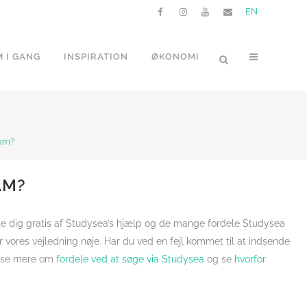
EN
 I GANG
INSPIRATION
ØKONOMI
nam?
AM?
te dig gratis af Studysea’s hjælp og de mange fordele Studysea
er vores vejledning nøje. Har du ved en fejl kommet til at indsende
 læse mere om
fordele ved at søge via Studysea
og se
hvorfor