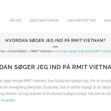
OM OS
DESTINATIONER
UNIVERSITETER
KOM
HVORDAN SØGER JEG IND PÅ RMIT VIETNAM?
me
>
Universiteter
>
RMIT Vietnam
>
Hvordan søger jeg ind på RMIT Viet
AN SØGER JEG IND PÅ RMIT VIETN
at søge ind på RMIT Vietnam, kan Studysea hjælpe dig. For at benyt
kal din ansøgning tilknyttes Studysea. Det er derfor vigtigt at du følg
ng direkte, så tag kontakt til Studysea hurtigst muligt. Her kan du
 er gratis
.