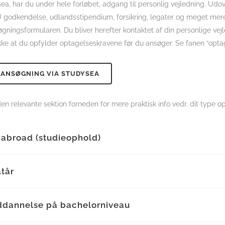
a, har du under hele forløbet, adgang til personlig vejledning. Udove
godkendelse, udlandsstipendium, forsikring, legater og meget mere. 
gningsformularen. Du bliver herefter kontaktet af din personlige vej
kke at du opfylder optagelseskravene før du ansøger. Se fanen “optag
 ANSØGNING VIA STUDYSEA
n relevante sektion forneden for mere praktisk info vedr. dit type 
 abroad (studieophold)
tår
ddannelse på bachelorniveau