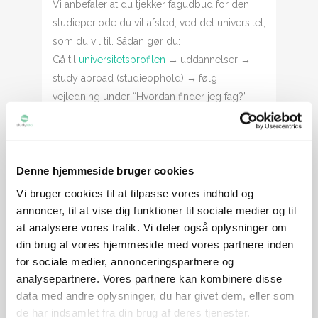
Vi anbefaler at du tjekker fagudbud for den
studieperiode du vil afsted, ved det universitet,
som du vil til. Sådan gør du:
Gå til
universitetsprofilen
→
uddannelser
→
study abroad (studieophold)
→
følg
vejledning under “Hvordan finder jeg fag?”
HVAD KAN STUDYSEA TILBYDE?
Denne hjemmeside bruger cookies
Gratis og personlig vejledning
Vi bruger cookies til at tilpasse vores indhold og
98% af Studysea’s ansøgere bliver optaget
annoncer, til at vise dig funktioner til sociale medier og til
Ubegrænset antal studiepladser
at analysere vores trafik. Vi deler også oplysninger om
Kom afsted uanset karaktergennemsnit
din brug af vores hjemmeside med vores partnere inden
Vælg frit mellem Studysea’s
for sociale medier, annonceringspartnere og
partneruniversiteter
analysepartnere. Vores partnere kan kombinere disse
Få hjælp til legatsøgning, boligsøgning og
data med andre oplysninger, du har givet dem, eller som
øvrigt praktisk/pre-departure
de har indsamlet fra din brug af deres tjenester.