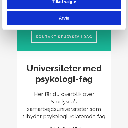
Tillad valgte
HAR DU SPØRGSMÅL ELLER
ER DU KLAR TIL AT SØGE
Afvis
IND?
KONTAKT STUDYSEA I DAG
Universiteter med
psykologi-fag
Her får du overblik over
Studysea’s
samarbejdsuniversiteter som
tilbyder psykologi-relaterede fag.