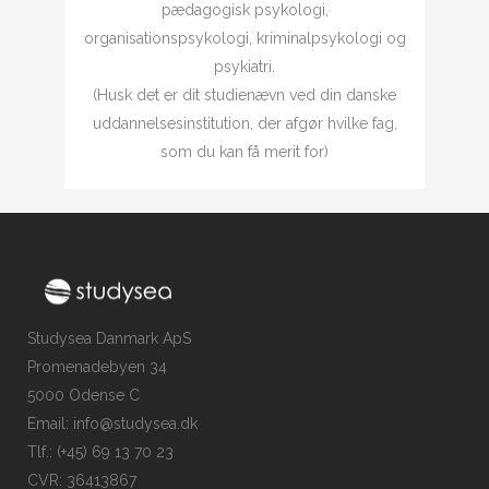
pædagogisk psykologi,
organisationspsykologi, kriminalpsykologi og
psykiatri.
(Husk det er dit studienævn ved din danske
uddannelsesinstitution, der afgør hvilke fag,
som du kan få merit for)
Studysea Danmark ApS
Promenadebyen 34
5000 Odense C
Email: info@studysea.dk
Tlf.: (+45) 69 13 70 23
CVR: 36413867