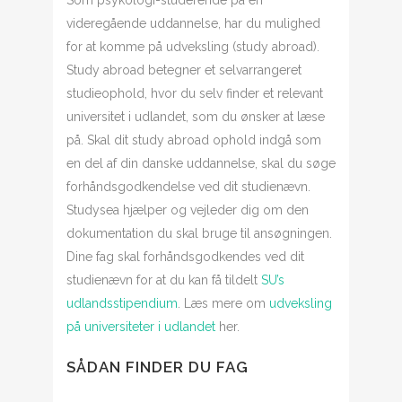
Som psykologi-studerende på en
videregående uddannelse, har du mulighed
for at komme på udveksling (study abroad).
Study abroad betegner et selvarrangeret
studieophold, hvor du selv finder et relevant
universitet i udlandet, som du ønsker at læse
på. Skal dit study abroad ophold indgå som
en del af din danske uddannelse, skal du søge
forhåndsgodkendelse ved dit studienævn.
Studysea hjælper og vejleder dig om den
dokumentation du skal bruge til ansøgningen.
Dine fag skal forhåndsgodkendes ved dit
studienævn for at du kan få tildelt
SU’s
udlandsstipendium
. Læs mere om
udveksling
på universiteter i udlandet
her.
SÅDAN FINDER DU FAG