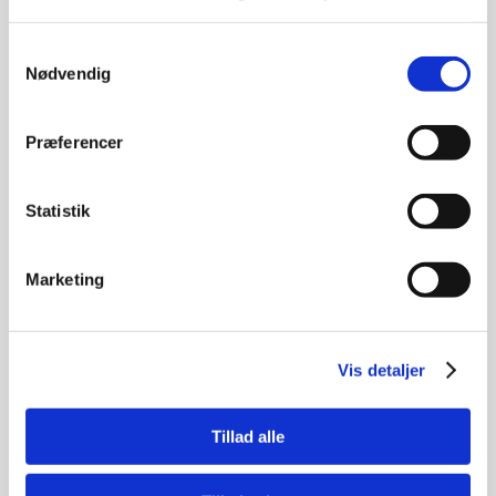
FORDELENE VED STUDYSEA
Samtykkevalg
Nødvendig
DIN PERSONLIGE VEJLEDER
Præferencer
Mickey Kromann-Jensen
Ring på tlf. 69 13 70 23
Statistik
Send email
Marketing
Vis detaljer
Tillad alle